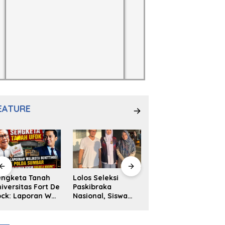
EATURE
engketa Tanah
Lolos Seleksi
NS. Sri
iversitas Fort De
Paskibraka
Wahyuni,S.Kep,
ck: Laporan Wali
Nasional, Siswa
Anak Penambal
ta Bukittinggi
SMAN 2
Ban yang Menjadi
 Polda dan
Padangpanjang
Inspirasi Generasi
arapan Akan
Ulya Kireina
Muda