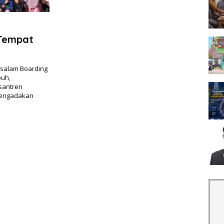
Tempat
ssalam Boarding
buh,
esantren
mengadakan