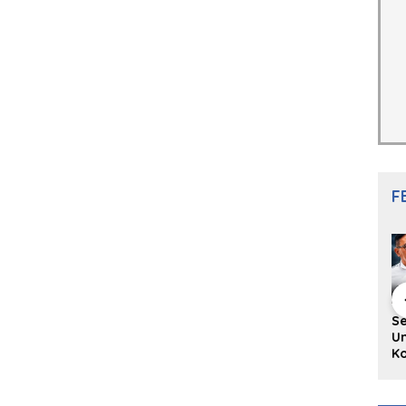
F
hing Buku
Diskusi Komunitas
Redupnya Tren
S
i Puisi
Penulis Minang:
Batu Akik di Kota
Un
gpanjang
Rumus Sederhana
Padang, Pedagang
Ko
rya
Menulis Bahasa
dan Pengrajin
Ko
an Juned:
Minang
Tetap Bertahan
ke
gut
dengan Kualitas
H