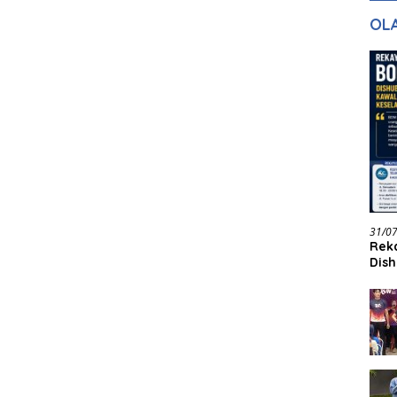
gan Masa
dan Pelayanan
Ke
OL
ntuk Masa
n
31/0
Reka
Dish
Jadi