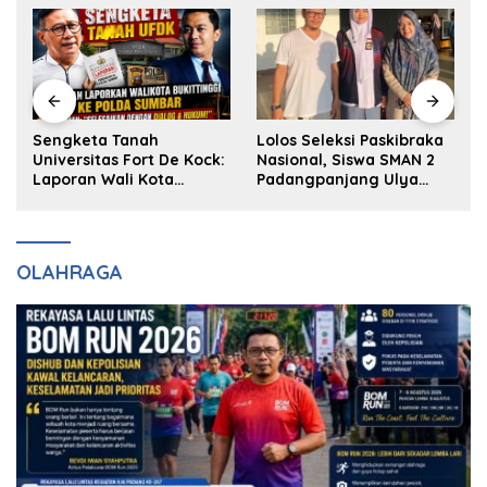
k
Sengketa Tanah
Lolos Seleksi Paskibraka
Universitas Fort De Kock:
Nasional, Siswa SMAN 2
Laporan Wali Kota
Padangpanjang Ulya
Bukittinggi ke Polda dan
Kireina Halim Ingin
Harapan Akan Keadilan
Masuk Akpol
OLAHRAGA