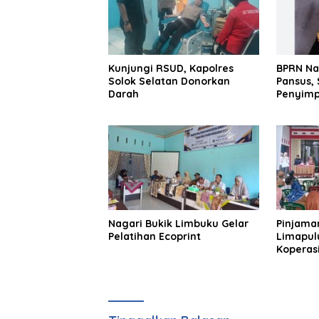
Kenan
Lalu u
Depa
Kunjungi RSUD, Kapolres
BPRN Na
Solok Selatan Donorkan
Pansus,
Darah
Penyimp
Nagari Bukik Limbuku Gelar
Pinjaman
Pelatihan Ecoprint
Limapul
Koperasi