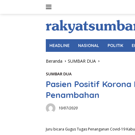
Langsung
ke
konten
HEADLINE
NASIONAL
POLITIK
E
Beranda
SUMBAR DUA
SUMBAR DUA
Pasien Positif Koron
Penambahan
10/07/2020
Juru bicara Gugus Tugas Penanganan Covid-19 Kabu