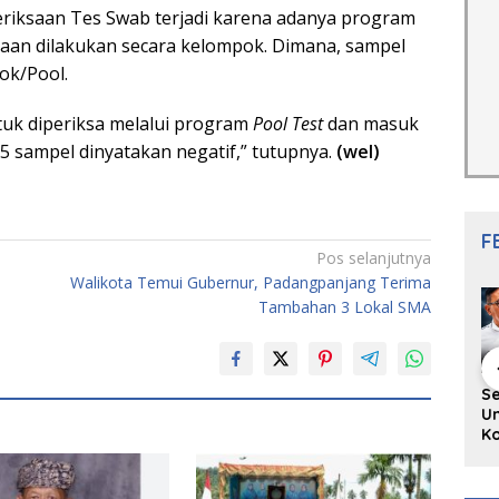
riksaan Tes Swab terjadi karena adanya program
ksaan dilakukan secara kelompok. Dimana, sampel
ok/Pool.
tuk diperiksa melalui program
Pool Test
dan masuk
 sampel dinyatakan negatif,” tutupnya.
(wel)
F
Pos selanjutnya
Walikota Temui Gubernur, Padangpanjang Terima
Tambahan 3 Lokal SMA
hing Buku
Diskusi Komunitas
Redupnya Tren
S
i Puisi
Penulis Minang:
Batu Akik di Kota
Un
gpanjang
Rumus Sederhana
Padang, Pedagang
Ko
rya
Menulis Bahasa
dan Pengrajin
Ko
an Juned:
Minang
Tetap Bertahan
ke
gut
dengan Kualitas
H