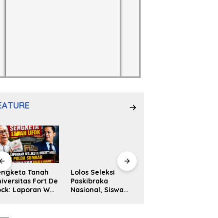
EATURE
engketa Tanah
Lolos Seleksi
NS. Sri
iversitas Fort De
Paskibraka
Wahyuni,S.Kep,
ck: Laporan Wali
Nasional, Siswa
Anak Penambal
ta Bukittinggi
SMAN 2
Ban yang Menjadi
 Polda dan
Padangpanjang
Inspirasi Generasi
arapan Akan
Ulya Kireina
Muda