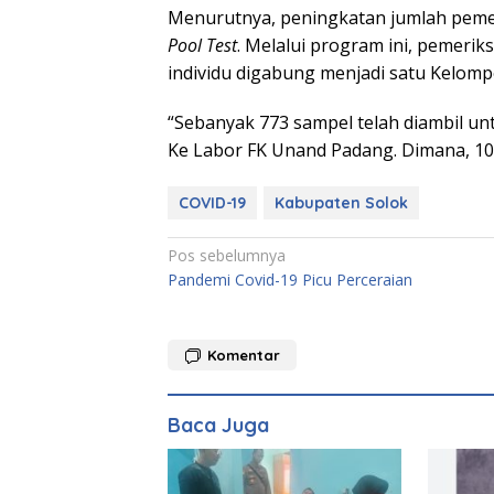
Menurutnya, peningkatan jumlah peme
Pool Test
. Melalui program ini, pemeri
individu digabung menjadi satu Kelomp
“Sebanyak 773 sampel telah diambil un
Ke Labor FK Unand Padang. Dimana, 105
COVID-19
Kabupaten Solok
Navigasi
Pos sebelumnya
Pandemi Covid-19 Picu Perceraian
pos
Komentar
Launc
Antolog
Baca Juga
Padan
999 Ka
Sulaim
Memun