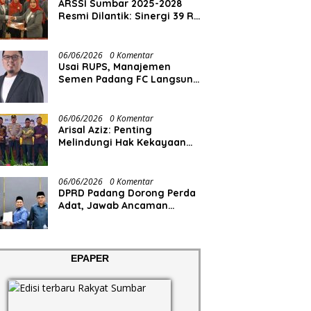
ARSSI Sumbar 2025-2028
Resmi Dilantik: Sinergi 39 RS
Swasta Siap Hadirkan
Layanan Kesehatan
Paripurna bagi Masyarakat
06/06/2026
0 Komentar
Usai RUPS, Manajemen
Semen Padang FC Langsung
Tancap Gas
06/06/2026
0 Komentar
Arisal Aziz: Penting
Melindungi Hak Kekayaan
Intelektual Masyarakat
06/06/2026
0 Komentar
DPRD Padang Dorong Perda
Adat, Jawab Ancaman
Degradasi Sosial
EPAPER