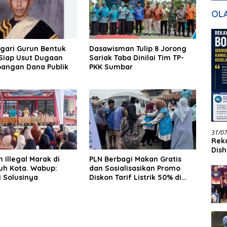
gan Masa
dan Pelayanan
Ke
OL
ntuk Masa
n
gari Gurun Bentuk
Dasawisman Tulip 8 Jorong
 Siap Usut Dugaan
Sariak Taba Dinilai Tim TP-
angan Dana Publik
PKK Sumbar
31/0
Reka
Dish
 Illegal Marak di
PLN Berbagi Makan Gratis
Jadi
uh Kota. Wabup:
dan Sosialisasikan Promo
 Solusinya
Diskon Tarif Listrik 50% di
Momen Jumat Berkah