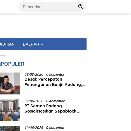
DIDIKAN
DAERAH
RPOPULER
08/08/2026
0 Komentar
Desak Percepatan
Penanganan Banjir Padang,
Muharlion: Master Plan
Jangan Berhenti di Atas
Kertas
09/06/2026
0 Komentar
PT Semen Padang
Sosialisasikan Sepablock
untuk Penerima Huntap
Mandiri BNPB di Padang
Panjang
10/06/2026
0 Komentar