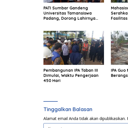
Kenan
PATI Sumbar Gandeng
Mahasis
Lalu u
Universitas Tamansiswa
Serahka
Depa
Padang, Dorong Lahirnya
Fasilita
Advokat Berintegritas dan
kepada N
Berkarakter
Selatan
Pembangunan IPA Taban III
IPA Guo 
Dimulai, Waktu Pengerjaan
Berangs
450 Hari
Tinggalkan Balasan
Alamat email Anda tidak akan dipublikasikan.