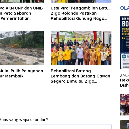
gan Masa
dan Pelayanan
Ke
OL
wa KKN UNP dan UNIB
Usai Viral Pengambilan Batu,
ntuk Masa
n Peta Sebaran
Zigo Rolanda Pastikan
n
s Pemerintahan
Rehabilitasi Gunung Nago
agari Pasir Talang
Tetap Berlanjut
Mulai Pulih Pelayanan
Rehabilitasi Batang
31/0
ur Membaik
Lembang dan Batang Gawan
Reka
Segera Dimulai, Zigo
Dish
Rolanda Pastikan Proyek
Jadi
Berjalan
Ruas yang wajib ditandai
*