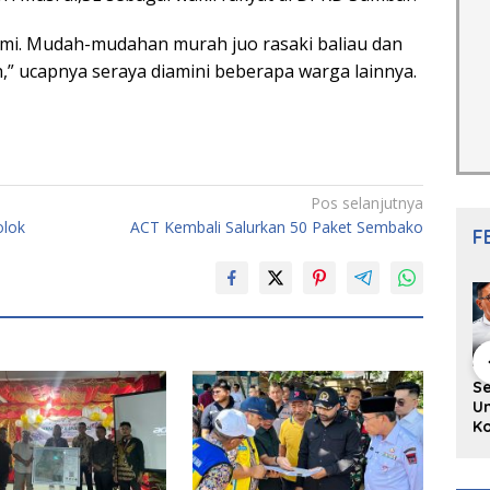
ami. Mudah-mudahan murah juo rasaki baliau dan
,” ucapnya seraya diamini beberapa warga lainnya.
Pos selanjutnya
olok
ACT Kembali Salurkan 50 Paket Sembako
F
hing Buku
Diskusi Komunitas
Redupnya Tren
S
i Puisi
Penulis Minang:
Batu Akik di Kota
Un
gpanjang
Rumus Sederhana
Padang, Pedagang
Ko
rya
Menulis Bahasa
dan Pengrajin
Ko
an Juned:
Minang
Tetap Bertahan
ke
gut
dengan Kualitas
H