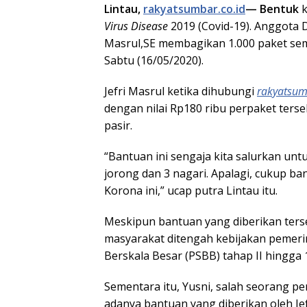
Lintau,
rakyatsumbar.co.id
— Bentuk
k
Virus Disease
2019 (Covid-19). Anggota 
Masrul,SE membagikan 1.000 paket se
Sabtu (16/05/2020).
Jefri Masrul ketika dihubungi
rakyatsum
dengan nilai Rp180 ribu perpaket terse
pasir.
“Bantuan ini sengaja kita salurkan untu
jorong dan 3 nagari. Apalagi, cukup b
Korona ini,” ucap putra Lintau itu.
Meskipun bantuan yang diberikan ter
masyarakat ditengah kebijakan pemeri
Berskala Besar (PSBB) tahap II hingga
Sementara itu, Yusni, salah seorang 
adanya bantuan yang diberikan oleh Jef