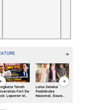
EATURE
engketa Tanah
Lolos Seleksi
NS. Sri
iversitas Fort De
Paskibraka
Wahyuni,S.Kep,
ck: Laporan Wali
Nasional, Siswa
Anak Penambal
ta Bukittinggi
SMAN 2
Ban yang Menjadi
 Polda dan
Padangpanjang
Inspirasi Generasi
arapan Akan
Ulya Kireina
Muda