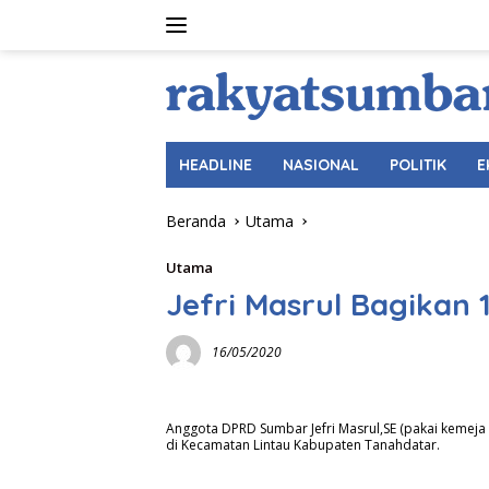
Langsung
ke
konten
HEADLINE
NASIONAL
POLITIK
E
Beranda
Utama
Utama
Jefri Masrul Bagikan
16/05/2020
Anggota DPRD Sumbar Jefri Masrul,SE (pakai kemej
di Kecamatan Lintau Kabupaten Tanahdatar.