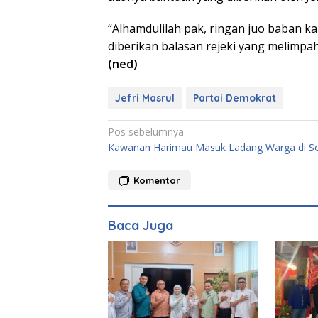
“Alhamdulilah pak, ringan juo baban k
diberikan balasan rejeki yang melimpah
(ned)
Jefri Masrul
Partai Demokrat
Navigasi
Pos sebelumnya
Kawanan Harimau Masuk Ladang Warga di S
pos
Komentar
Baca Juga
Launc
Antolog
Padan
999 Ka
Sulaim
Memun