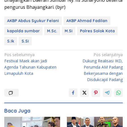
Bhayangkari Daerah Sumbar Ny. Iis Suharyono beserta
pengurus Bhayangkari. (byr)
AKBP Abdus Syukur Felani
AKBP Ahmad Fadilan
kapolda sumbar
M.Sc.
M.Si
Polres Solok Kota
S.Ik
S.Si
Navigasi
Pos sebelumnya
Pos selanjutnya
Festival Maek akan Jadi
Dukung Realisasi IKD,
pos
Agenda Tahunan Kabupaten
Perumda AM Padang
Limapuluh Kota
Bekerjasama dengan
Disdukcapil Padang
Baca Juga