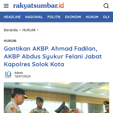
Langsung
ke
konten
HEADLINE
NASIONAL
POLITIK
EKONOMI
HUKUM
OLAH
Beranda
HUKUM
HUKUM
Gantikan AKBP. Ahmad Fadilan,
AKBP Abdus Syukur Felani Jabat
Kapolres Solok Kota
Admin
18/07/2024