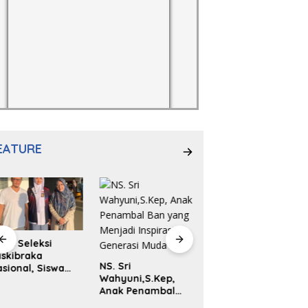
EATURE
los Seleksi
Launching Buku
skibraka
Antologi Puisi
NS. Sri
sional, Siswa
Padangpanjang
Wahyuni,S.Kep,
MAN 2
999 Karya
Anak Penambal
adangpanjang
Sulaiman Juned:
Ban yang Menjadi
ya Kireina
Memungut