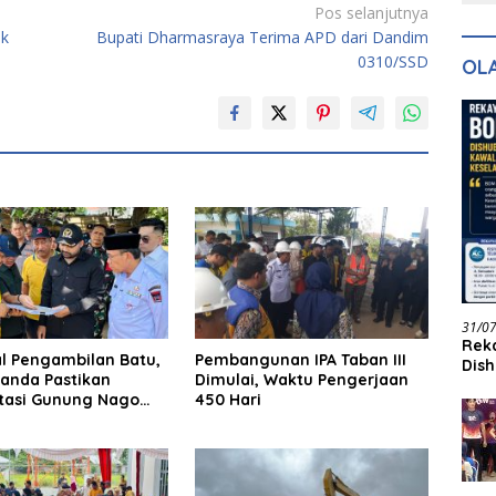
Pos selanjutnya
dan Pelayanan
Keadilan
Ha
Ak
uk
Bupati Dharmasraya Terima APD dari Dandim
0310/SSD
OL
31/0
Reka
al Pengambilan Batu,
Pembangunan IPA Taban III
Dish
landa Pastikan
Dimulai, Waktu Pengerjaan
Jadi
itasi Gunung Nago
450 Hari
rlanjut