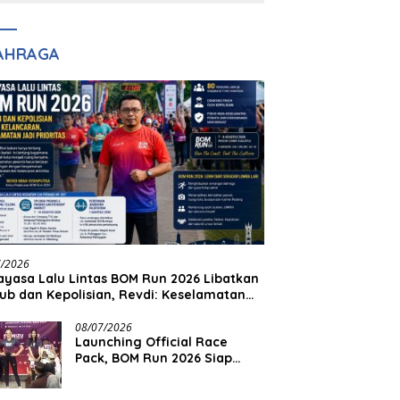
Inspirasi Generasi
lim Ingin Masuk
Kenangan Masa
Muda
pol
Lalu untuk Masa
Depan
AHRAGA
7/2026
yasa Lalu Lintas BOM Run 2026 Libatkan
ub dan Kepolisian, Revdi: Keselamatan
 Prioritas
08/07/2026
Launching Official Race
Pack, BOM Run 2026 Siap
Sambut Ribuan Pelari