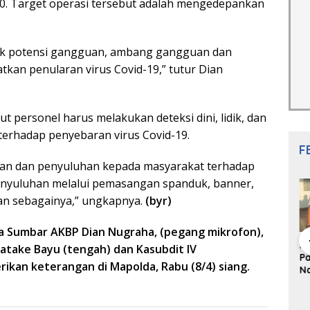
2020. Target operasi tersebut adalah mengedepankan
tuk potensi gangguan, ambang gangguan dan
kan penularan virus Covid-19,” tutur Dian
 personel harus melakukan deteksi dini, lidik, dan
terhadap penyebaran virus Covid-19.
F
ngan dan penyuluhan kepada masyarakat terhadap
penyuluhan melalui pemasangan spanduk, banner,
 dan sebagainya,” ungkapnya.
(byr)
da Sumbar AKBP Dian Nugraha, (pegang mikrofon),
i Komunitas
Redupnya Tren
Sengketa Tanah
Lo
atake Bayu (tengah) dan Kasubdit IV
s Minang:
Batu Akik di Kota
Universitas Fort De
Pa
kan keterangan di Mapolda, Rabu (8/4) siang.
 Sederhana
Padang, Pedagang
Kock: Laporan Wali
Na
s Bahasa
dan Pengrajin
Kota Bukittinggi
S
g
Tetap Bertahan
ke Polda dan
P
dengan Kualitas
Harapan Akan
Ul