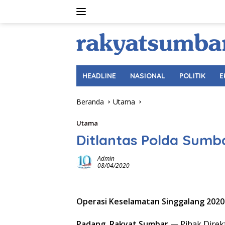
Langsung
ke
konten
HEADLINE
NASIONAL
POLITIK
E
Beranda
Utama
Utama
Ditlantas Polda Sumba
Admin
08/04/2020
Operasi Keselamatan Singgalang 202
Padang, Rakyat Sumbar
— Pihak Direkt