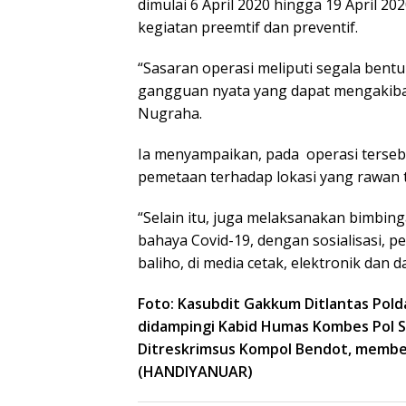
dimulai 6 April 2020 hingga 19 April 
kegiatan preemtif dan preventif.
“Sasaran operasi meliputi segala ben
gangguan nyata yang dapat mengakibat
Nugraha.
Ia menyampaikan, pada operasi tersebut
pemetaan terhadap lokasi yang rawan 
“Selain itu, juga melaksanakan bimbi
bahaya Covid-19, dengan sosialisasi, 
baliho, di media cetak, elektronik dan
Foto: Kasubdit Gakkum Ditlantas Pol
Launching Buku
Diskus
didampingi Kabid Humas Kombes Pol S
Antologi Puisi
Penuli
Ditreskrimsus Kompol Bendot, memberi
Padangpanjang
Rumus
999 Karya
Menuli
(HANDIYANUAR)
Sulaiman Juned:
Minan
Memungut