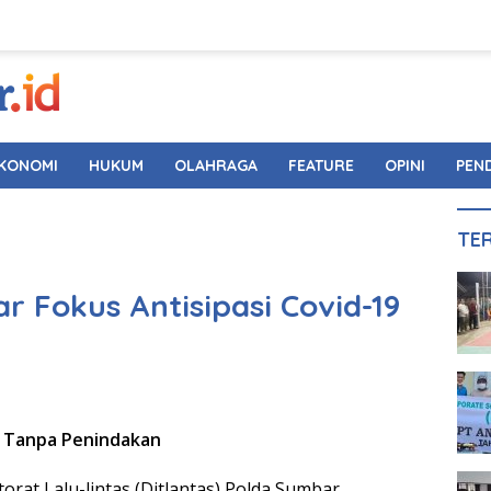
KONOMI
HUKUM
OLAHRAGA
FEATURE
OPINI
PEN
TE
r Fokus Antisipasi Covid-19
0 Tanpa Penindakan
orat Lalu-lintas (Ditlantas) Polda Sumbar