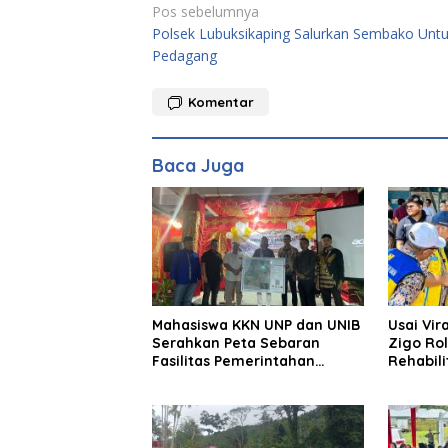
Navigasi
Pos sebelumnya
Kenangan Masa
Lalu untuk Masa
Polsek Lubuksikaping Salurkan Sembako Unt
pos
Depan
Pedagang
Komentar
Baca Juga
Mahasiswa KKN UNP dan UNIB
Usai Vir
Serahkan Peta Sebaran
Zigo Ro
Fasilitas Pemerintahan
Rehabil
kepada Nagari Pasir Talang
Tetap Be
Selatan