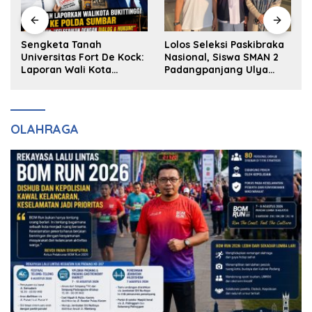
k
Sengketa Tanah
Lolos Seleksi Paskibraka
Universitas Fort De Kock:
Nasional, Siswa SMAN 2
Laporan Wali Kota
Padangpanjang Ulya
Bukittinggi ke Polda dan
Kireina Halim Ingin
Harapan Akan Keadilan
Masuk Akpol
OLAHRAGA