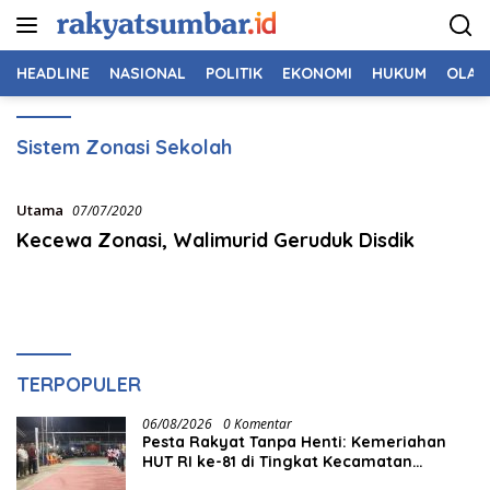
Langsung
ke
konten
HEADLINE
NASIONAL
POLITIK
EKONOMI
HUKUM
OLAH
Sistem Zonasi Sekolah
Utama
07/07/2020
Kecewa Zonasi, Walimurid Geruduk Disdik
TERPOPULER
06/08/2026
0 Komentar
Pesta Rakyat Tanpa Henti: Kemeriahan
HUT RI ke-81 di Tingkat Kecamatan
Berlangsung Berbulan-bulan