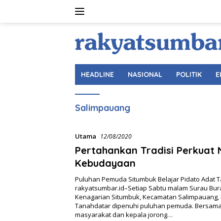
Langsung
ke
konten
HEADLINE
NASIONAL
POLITIK
E
Salimpauang
Utama
12/08/2020
Pertahankan Tradisi Perkuat N
Kebudayaan
Puluhan Pemuda Situmbuk Belajar Pidato Adat 
rakyatsumbar.id–Setiap Sabtu malam Surau Burai 
Kenagarian Situmbuk, Kecamatan Salimpauang,
Tanahdatar dipenuhi puluhan pemuda. Bersama
masyarakat dan kepala jorong…