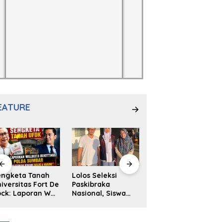
EATURE
engketa Tanah
Lolos Seleksi
NS. Sri
iversitas Fort De
Paskibraka
Wahyuni,S.Kep,
ck: Laporan Wali
Nasional, Siswa
Anak Penambal
ta Bukittinggi
SMAN 2
Ban yang Menjadi
 Polda dan
Padangpanjang
Inspirasi Generasi
arapan Akan
Ulya Kireina
Muda