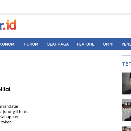
KONOMI
HUKUM
OLAHRAGA
FEATURE
OPINI
PEN
TE
ilai
Tanahdatar,
Jorong III Ninik
 Kabupaten
 tokoh