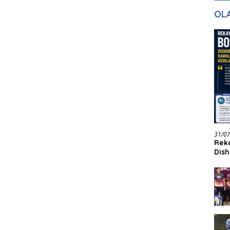
gan Masa
dan Pelayanan
Ke
OL
ntuk Masa
n
31/0
Reka
Dish
Jadi