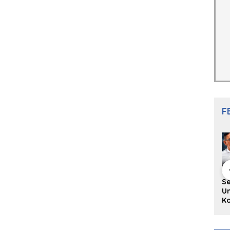
F
hing Buku
Diskusi Komunitas
Redupnya Tren
S
i Puisi
Penulis Minang:
Batu Akik di Kota
Un
gpanjang
Rumus Sederhana
Padang, Pedagang
Ko
rya
Menulis Bahasa
dan Pengrajin
Ko
an Juned:
Minang
Tetap Bertahan
ke
gut
dengan Kualitas
H