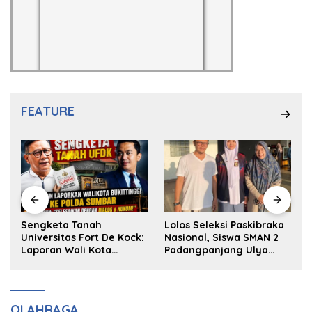
FEATURE
k
Sengketa Tanah
Lolos Seleksi Paskibraka
Universitas Fort De Kock:
Nasional, Siswa SMAN 2
Laporan Wali Kota
Padangpanjang Ulya
Bukittinggi ke Polda dan
Kireina Halim Ingin
Harapan Akan Keadilan
Masuk Akpol
OLAHRAGA