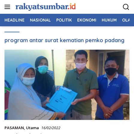
Langsung
ke
konten
HEADLINE
NASIONAL
POLITIK
EKONOMI
HUKUM
OLAH
program antar surat kematian pemko padang
PASAMAN
,
Utama
16/02/2022