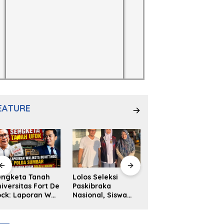
EATURE
engketa Tanah
Lolos Seleksi
NS. Sri
iversitas Fort De
Paskibraka
Wahyuni,S.Kep,
ck: Laporan Wali
Nasional, Siswa
Anak Penambal
ta Bukittinggi
SMAN 2
Ban yang Menjadi
 Polda dan
Padangpanjang
Inspirasi Generasi
arapan Akan
Ulya Kireina
Muda