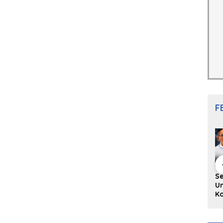
F
hing Buku
Diskusi Komunitas
Redupnya Tren
S
i Puisi
Penulis Minang:
Batu Akik di Kota
Un
gpanjang
Rumus Sederhana
Padang, Pedagang
Ko
rya
Menulis Bahasa
dan Pengrajin
Ko
an Juned:
Minang
Tetap Bertahan
ke
gut
dengan Kualitas
H