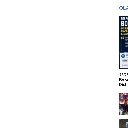
gan Masa
dan Pelayanan
Ke
OL
ntuk Masa
n
31/0
Reka
Dish
Jadi