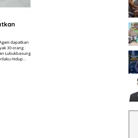
atkan
 Agam dapatkan
yak 30 orang
tan Lubukbasung
rilaku Hidup…