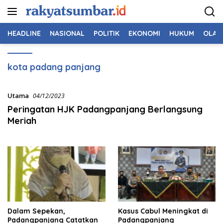
Langsung
ke
konten
HEADLINE
NASIONAL
POLITIK
EKONOMI
HUKUM
OLAH
kota padang panjang
Utama
04/12/2023
Peringatan HJK Padangpanjang Berlangsung
Meriah
Dalam Sepekan,
Kasus Cabul Meningkat di
Padangpanjang Catatkan
Padangpanjang