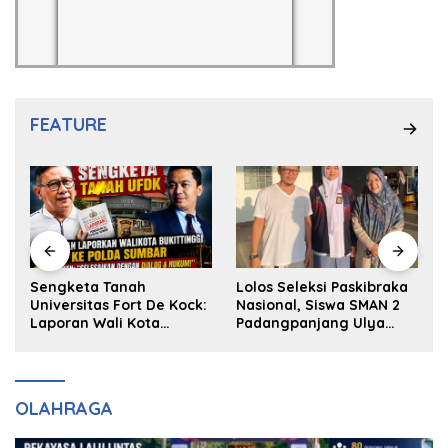
FEATURE
k
Sengketa Tanah
Lolos Seleksi Paskibraka
Universitas Fort De Kock:
Nasional, Siswa SMAN 2
Laporan Wali Kota
Padangpanjang Ulya
Bukittinggi ke Polda dan
Kireina Halim Ingin
Harapan Akan Keadilan
Masuk Akpol
OLAHRAGA