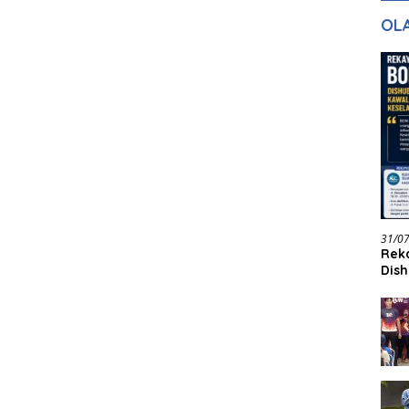
gan Masa
dan Pelayanan
Ke
OL
ntuk Masa
n
31/0
Reka
Dish
Jadi