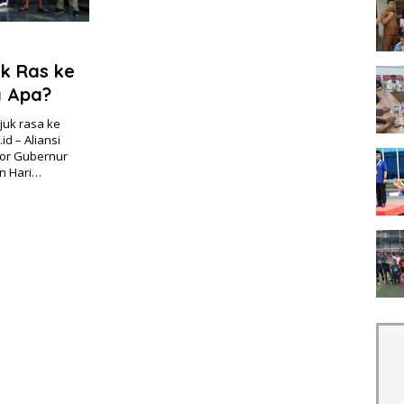
uk Ras ke
a Apa?
juk rasa ke
d – Aliansi
tor Gubernur
n Hari…