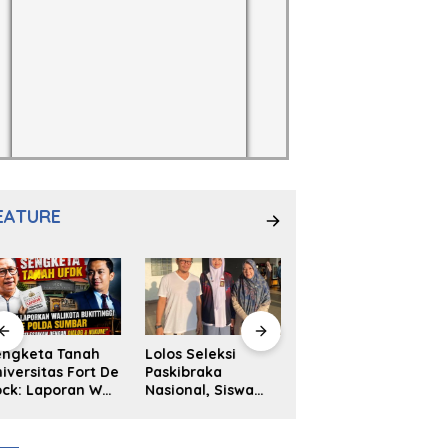
EATURE
engketa Tanah
Lolos Seleksi
NS. Sri
iversitas Fort De
Paskibraka
Wahyuni,S.Kep,
ck: Laporan Wali
Nasional, Siswa
Anak Penambal
ta Bukittinggi
SMAN 2
Ban yang Menjadi
 Polda dan
Padangpanjang
Inspirasi Generasi
arapan Akan
Ulya Kireina
Muda