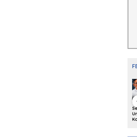
F
hing Buku
Diskusi Komunitas
Redupnya Tren
S
i Puisi
Penulis Minang:
Batu Akik di Kota
Un
gpanjang
Rumus Sederhana
Padang, Pedagang
Ko
rya
Menulis Bahasa
dan Pengrajin
Ko
an Juned:
Minang
Tetap Bertahan
ke
gut
dengan Kualitas
H