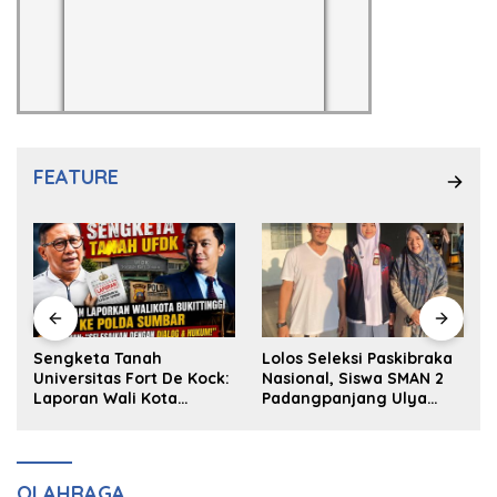
FEATURE
k
Sengketa Tanah
Lolos Seleksi Paskibraka
Universitas Fort De Kock:
Nasional, Siswa SMAN 2
Laporan Wali Kota
Padangpanjang Ulya
Bukittinggi ke Polda dan
Kireina Halim Ingin
Harapan Akan Keadilan
Masuk Akpol
OLAHRAGA