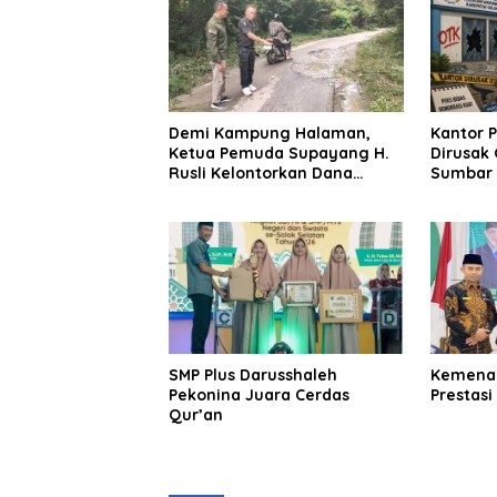
Kenan
Lalu u
Depa
Demi Kampung Halaman,
Kantor P
Ketua Pemuda Supayang H.
Dirusak 
Rusli Kelontorkan Dana
Sumbar D
Pribadi Perbaiki Jalan Rusak
Tuntas
Sepanjang 8 Km
SMP Plus Darusshaleh
Kemenag
Pekonina Juara Cerdas
Prestasi
Qur’an