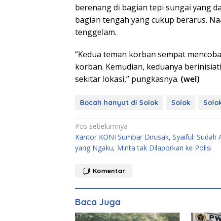
berenang di bagian tepi sungai yang 
bagian tengah yang cukup berarus. Na
tenggelam.
“Kedua teman korban sempat mencoba
korban. Kemudian, keduanya berinisia
sekitar lokasi,” pungkasnya.
(wel)
Bocah hanyut di Solok
Solok
Solo
Navigasi
Pos sebelumnya
Kantor KONI Sumbar Dirusak, Syaiful: Sudah 
pos
yang Ngaku, Minta tak Dilaporkan ke Polisi
Komentar
Launc
Antolog
Padan
Baca Juga
999 Ka
Sulaim
Memun