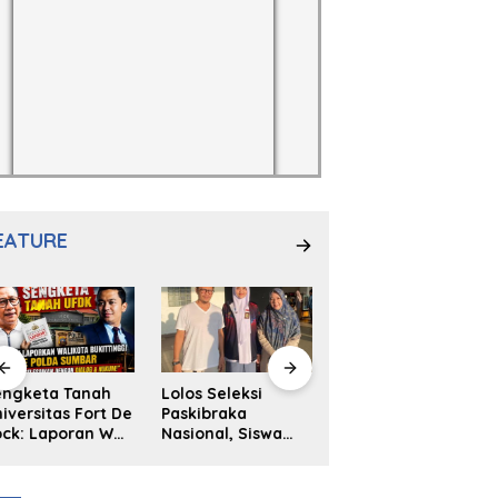
EATURE
engketa Tanah
Lolos Seleksi
NS. Sri
iversitas Fort De
Paskibraka
Wahyuni,S.Kep,
ck: Laporan Wali
Nasional, Siswa
Anak Penambal
ta Bukittinggi
SMAN 2
Ban yang Menjadi
 Polda dan
Padangpanjang
Inspirasi Generasi
arapan Akan
Ulya Kireina
Muda