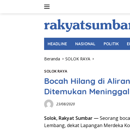
Langsung
ke
konten
HEADLINE
NASIONAL
POLITIK
E
Beranda
SOLOK RAYA
SOLOK RAYA
Bocah Hilang di Alir
Ditemukan Meninggal
23/08/2020
Solok, Rakyat Sumbar —
Seorang bocah
Lembang, dekat Lapangan Merdeka Kota