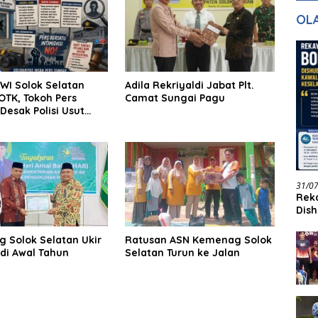
gan Masa
dan Pelayanan
Ke
OL
ntuk Masa
n
WI Solok Selatan
Adila Rekriyaldi Jabat Plt.
OTK, Tokoh Pers
Camat Sungai Pagu
esak Polisi Usut
31/0
Reka
Dish
Jadi
 Solok Selatan Ukir
Ratusan ASN Kemenag Solok
 di Awal Tahun
Selatan Turun ke Jalan