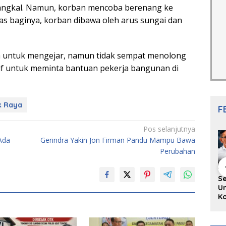
dangkal. Namun, korban mencoba berenang ke
as baginya, korban dibawa oleh arus sungai dan
 untuk mengejar, namun tidak sempat menolong
tif untuk meminta bantuan pekerja bangunan di
k Raya
F
Pos selanjutnya
Ada
Gerindra Yakin Jon Firman Pandu Mampu Bawa
Perubahan
hing Buku
Diskusi Komunitas
Redupnya Tren
S
i Puisi
Penulis Minang:
Batu Akik di Kota
Un
gpanjang
Rumus Sederhana
Padang, Pedagang
Ko
rya
Menulis Bahasa
dan Pengrajin
Ko
an Juned:
Minang
Tetap Bertahan
ke
gut
dengan Kualitas
H