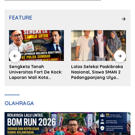
FEATURE
k
Sengketa Tanah
Lolos Seleksi Paskibraka
Universitas Fort De Kock:
Nasional, Siswa SMAN 2
Laporan Wali Kota
Padangpanjang Ulya
Bukittinggi ke Polda dan
Kireina Halim Ingin
Harapan Akan Keadilan
Masuk Akpol
OLAHRAGA