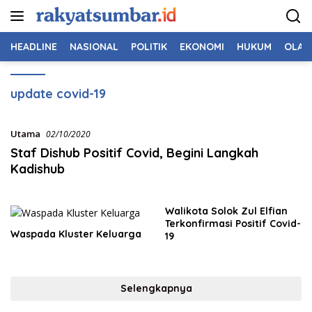
Langsung
ke
konten
HEADLINE
NASIONAL
POLITIK
EKONOMI
HUKUM
OLAH
update covid-19
Utama
02/10/2020
Staf Dishub Positif Covid, Begini Langkah
Kadishub
Walikota Solok Zul Elfian
Terkonfirmasi Positif Covid-
Waspada Kluster Keluarga
19
Selengkapnya