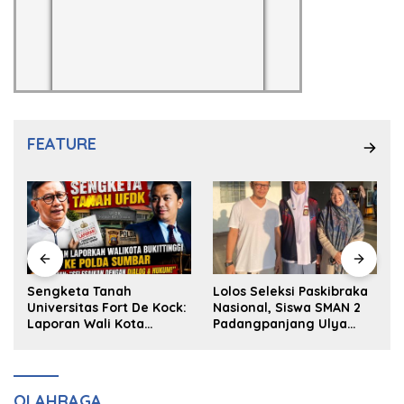
FEATURE
k
Sengketa Tanah
Lolos Seleksi Paskibraka
Universitas Fort De Kock:
Nasional, Siswa SMAN 2
Laporan Wali Kota
Padangpanjang Ulya
Bukittinggi ke Polda dan
Kireina Halim Ingin
Harapan Akan Keadilan
Masuk Akpol
OLAHRAGA