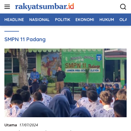
Langsung
ke
konten
HEADLINE
NASIONAL
POLITIK
EKONOMI
HUKUM
OLAH
SMPN 11 Padang
Utama
17/07/2024