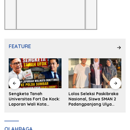
FEATURE
k
Sengketa Tanah
Lolos Seleksi Paskibraka
Universitas Fort De Kock:
Nasional, Siswa SMAN 2
Laporan Wali Kota
Padangpanjang Ulya
Bukittinggi ke Polda dan
Kireina Halim Ingin
Harapan Akan Keadilan
Masuk Akpol
OLAHRAGA