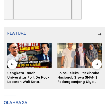
FEATURE
k
Sengketa Tanah
Lolos Seleksi Paskibraka
Universitas Fort De Kock:
Nasional, Siswa SMAN 2
Laporan Wali Kota
Padangpanjang Ulya
Bukittinggi ke Polda dan
Kireina Halim Ingin
Harapan Akan Keadilan
Masuk Akpol
OLAHRAGA