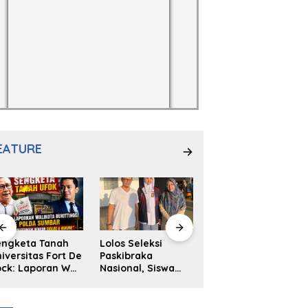
EATURE
los Seleksi
NS. Sri
Launching Buku
skibraka
Wahyuni,S.Kep,
Antologi Puisi
sional, Siswa
Anak Penambal
Padangpanjang
MAN 2
Ban yang Menjadi
999 Karya
adangpanjang
Inspirasi Generasi
Sulaiman Juned:
ya Kireina
Muda
Memungut