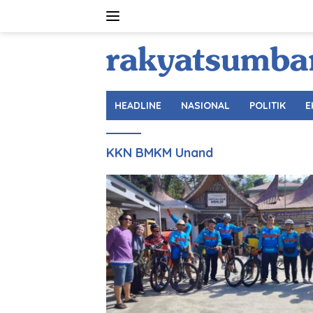
Langsung
ke
konten
HEADLINE
NASIONAL
POLITIK
E
KKN BMKM Unand