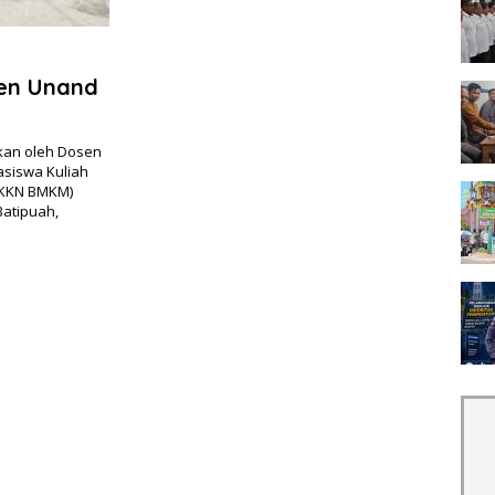
sen Unand
kan oleh Dosen
asiswa Kuliah
(KKN BMKM)
Batipuah,