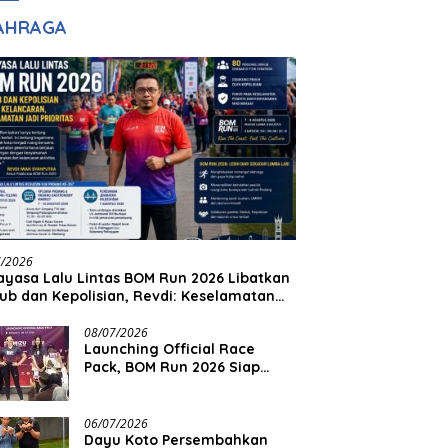
lim Ingin Masuk
Kenangan Masa
AHRAGA
pol
Lalu untuk Masa
Depan
7/2026
yasa Lalu Lintas BOM Run 2026 Libatkan
ub dan Kepolisian, Revdi: Keselamatan
 Prioritas
08/07/2026
Launching Official Race
Pack, BOM Run 2026 Siap
Sambut Ribuan Pelari
06/07/2026
Dayu Koto Persembahkan