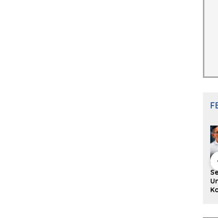
F
i Komunitas
Redupnya Tren
Sengketa Tanah
Lo
s Minang:
Batu Akik di Kota
Universitas Fort De
Pa
 Sederhana
Padang, Pedagang
Kock: Laporan Wali
Na
s Bahasa
dan Pengrajin
Kota Bukittinggi
S
g
Tetap Bertahan
ke Polda dan
P
dengan Kualitas
Harapan Akan
Ul