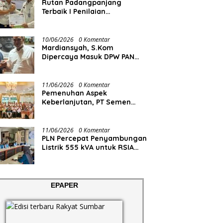
Rutan Padangpanjang
Terbaik I Penilaian
Maladministrasi Pelayanan
Publik
10/06/2026
0 Komentar
Mardiansyah, S.Kom
Dipercaya Masuk DPW PAN
Sumbar
11/06/2026
0 Komentar
Pemenuhan Aspek
Keberlanjutan, PT Semen
Padang Gelar Bimtek
Kuantifikasi dan Pelaporan
Emisi GRK
11/06/2026
0 Komentar
PLN Percepat Penyambungan
Listrik 555 kVA untuk RSIA
Permata Bunda, Dukung
Penguatan Layanan
Kesehatan di Kota Solok
EPAPER