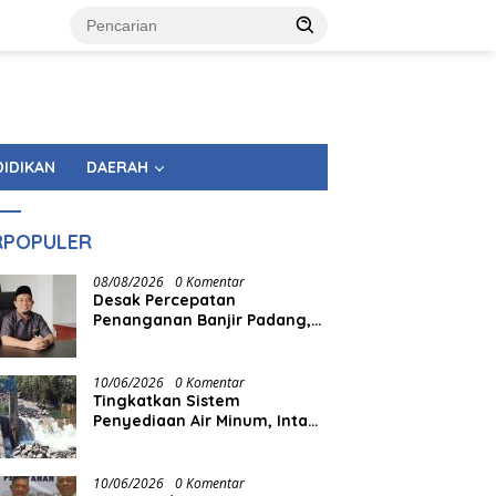
DIDIKAN
DAERAH
RPOPULER
08/08/2026
0 Komentar
Desak Percepatan
Penanganan Banjir Padang,
Muharlion: Master Plan
Jangan Berhenti di Atas
Kertas
10/06/2026
0 Komentar
Tingkatkan Sistem
Penyediaan Air Minum, Intake
Palukahan Dikuras
10/06/2026
0 Komentar