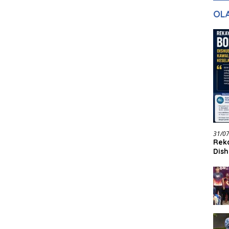
gan Masa
dan Pelayanan
Ke
OL
ntuk Masa
n
31/0
Reka
Dish
Jadi