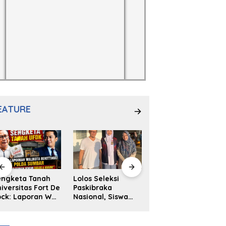
EATURE
engketa Tanah
Lolos Seleksi
NS. Sri
iversitas Fort De
Paskibraka
Wahyuni,S.Kep,
ck: Laporan Wali
Nasional, Siswa
Anak Penambal
ta Bukittinggi
SMAN 2
Ban yang Menjadi
 Polda dan
Padangpanjang
Inspirasi Generasi
arapan Akan
Ulya Kireina
Muda