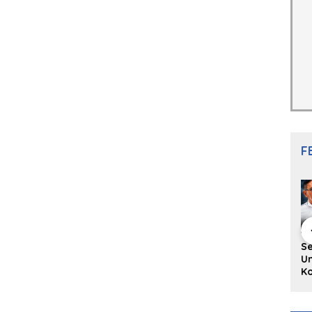
F
hing Buku
Diskusi Komunitas
Redupnya Tren
S
i Puisi
Penulis Minang:
Batu Akik di Kota
Un
gpanjang
Rumus Sederhana
Padang, Pedagang
Ko
rya
Menulis Bahasa
dan Pengrajin
Ko
an Juned:
Minang
Tetap Bertahan
ke
gut
dengan Kualitas
H