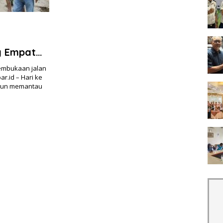
g Empat
embukaan jalan
.id – Hari ke
urun memantau