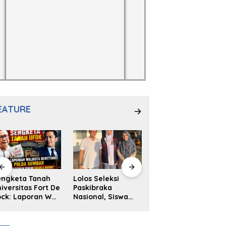
EATURE
engketa Tanah
Lolos Seleksi
NS. Sri
iversitas Fort De
Paskibraka
Wahyuni,S.Kep,
ck: Laporan Wali
Nasional, Siswa
Anak Penambal
ta Bukittinggi
SMAN 2
Ban yang Menjadi
 Polda dan
Padangpanjang
Inspirasi Generasi
arapan Akan
Ulya Kireina
Muda