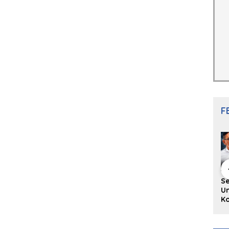
F
hing Buku
Diskusi Komunitas
Redupnya Tren
S
i Puisi
Penulis Minang:
Batu Akik di Kota
Un
gpanjang
Rumus Sederhana
Padang, Pedagang
Ko
rya
Menulis Bahasa
dan Pengrajin
Ko
an Juned:
Minang
Tetap Bertahan
ke
gut
dengan Kualitas
H