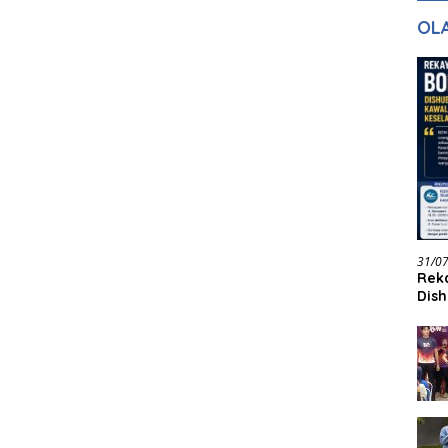
gan Masa
dan Pelayanan
Ke
OL
ntuk Masa
n
31/0
Reka
Dish
Jadi