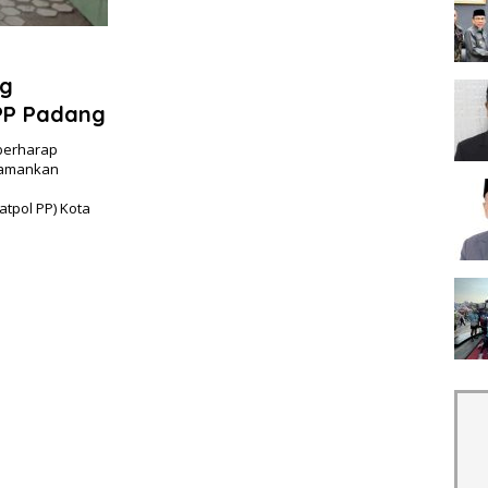
ng
PP Padang
berharap
gamankan
atpol PP) Kota