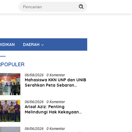
DIDIKAN
DAERAH
RPOPULER
06/08/2026
0 Komentar
Mahasiswa KKN UNP dan UNIB
Serahkan Peta Sebaran
Fasilitas Pemerintahan
kepada Nagari Pasir Talang
Selatan
06/06/2026
0 Komentar
Arisal Aziz: Penting
Melindungi Hak Kekayaan
Intelektual Masyarakat
06/06/2026
0 Komentar