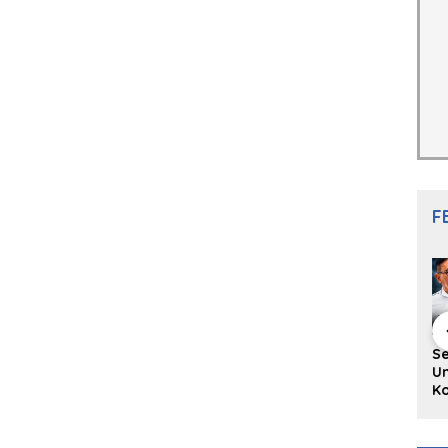
F
hing Buku
Diskusi Komunitas
Redupnya Tren
S
i Puisi
Penulis Minang:
Batu Akik di Kota
Un
gpanjang
Rumus Sederhana
Padang, Pedagang
Ko
rya
Menulis Bahasa
dan Pengrajin
Ko
an Juned:
Minang
Tetap Bertahan
ke
gut
dengan Kualitas
H