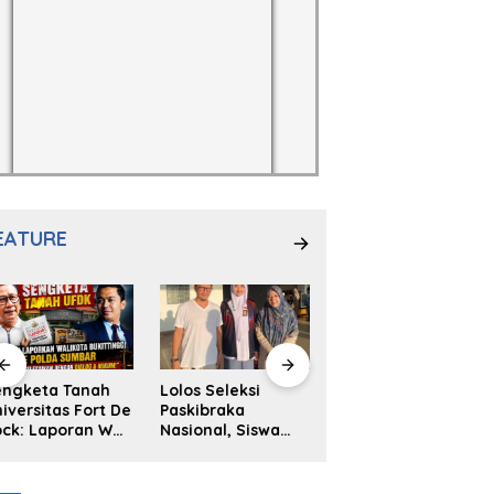
EATURE
engketa Tanah
Lolos Seleksi
NS. Sri
iversitas Fort De
Paskibraka
Wahyuni,S.Kep,
ck: Laporan Wali
Nasional, Siswa
Anak Penambal
ta Bukittinggi
SMAN 2
Ban yang Menjadi
 Polda dan
Padangpanjang
Inspirasi Generasi
arapan Akan
Ulya Kireina
Muda