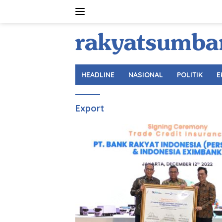
Langsung
ke
konten
HEADLINE
NASIONAL
POLITIK
E
Export