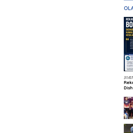
gan Masa
dan Pelayanan
Ke
OL
ntuk Masa
n
31/0
Reka
Dish
Jadi