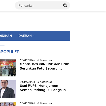
DIDIKAN
DAERAH
RPOPULER
06/08/2026
0 Komentar
Mahasiswa KKN UNP dan UNIB
Serahkan Peta Sebaran
Fasilitas Pemerintahan
kepada Nagari Pasir Talang
Selatan
06/06/2026
0 Komentar
Usai RUPS, Manajemen
Semen Padang FC Langsung
Tancap Gas
06/06/2026
0 Komentar