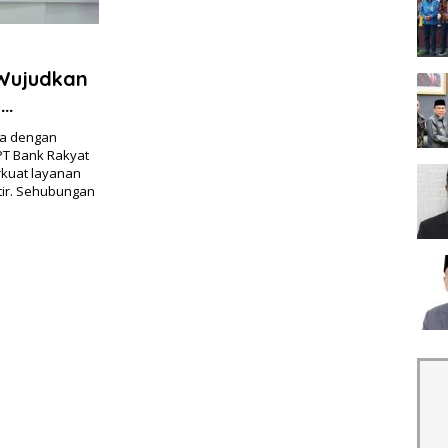
 Wujudkan
a
ma dengan
 PT Bank Rakyat
rkuat layanan
tir. Sehubungan