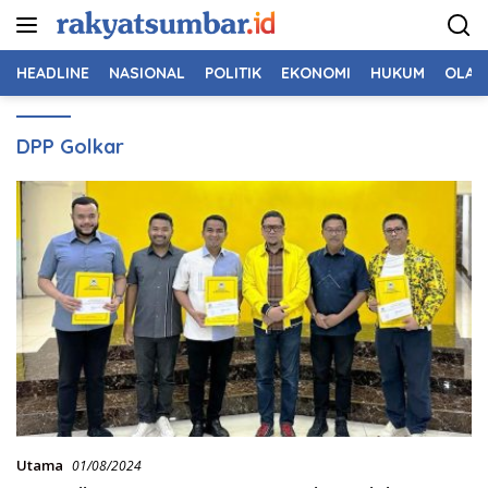
Langsung
ke
konten
HEADLINE
NASIONAL
POLITIK
EKONOMI
HUKUM
OLAH
DPP Golkar
Utama
01/08/2024