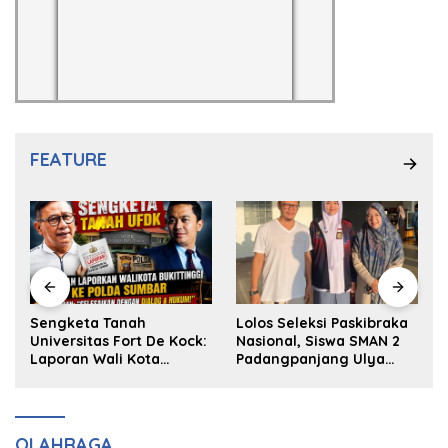
FEATURE
k
Sengketa Tanah
Lolos Seleksi Paskibraka
Universitas Fort De Kock:
Nasional, Siswa SMAN 2
Laporan Wali Kota
Padangpanjang Ulya
Bukittinggi ke Polda dan
Kireina Halim Ingin
Harapan Akan Keadilan
Masuk Akpol
OLAHRAGA