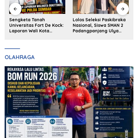
k
Sengketa Tanah
Lolos Seleksi Paskibraka
Universitas Fort De Kock:
Nasional, Siswa SMAN 2
Laporan Wali Kota
Padangpanjang Ulya
Bukittinggi ke Polda dan
Kireina Halim Ingin
Harapan Akan Keadilan
Masuk Akpol
OLAHRAGA