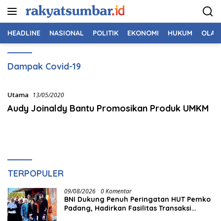
Langsung
ke
konten
HEADLINE
NASIONAL
POLITIK
EKONOMI
HUKUM
OLAH
Dampak Covid-19
Utama
13/05/2020
Audy Joinaldy Bantu Promosikan Produk UMKM
TERPOPULER
09/08/2026
0 Komentar
BNI Dukung Penuh Peringatan HUT Pemko
Padang, Hadirkan Fasilitas Transaksi
Digital QRIS untuk Masyarakat