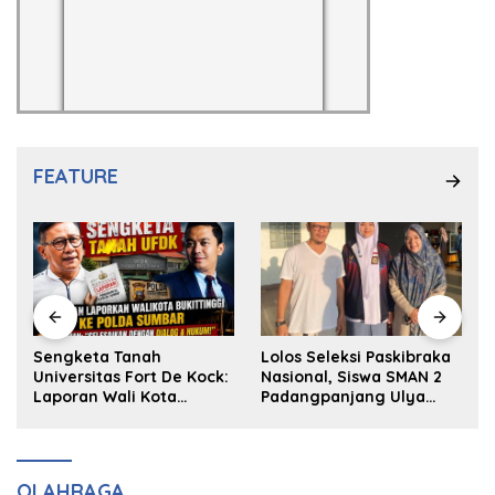
FEATURE
k
Sengketa Tanah
Lolos Seleksi Paskibraka
Universitas Fort De Kock:
Nasional, Siswa SMAN 2
Laporan Wali Kota
Padangpanjang Ulya
Bukittinggi ke Polda dan
Kireina Halim Ingin
Harapan Akan Keadilan
Masuk Akpol
OLAHRAGA