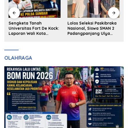
k
Sengketa Tanah
Lolos Seleksi Paskibraka
Universitas Fort De Kock:
Nasional, Siswa SMAN 2
Laporan Wali Kota
Padangpanjang Ulya
Bukittinggi ke Polda dan
Kireina Halim Ingin
Harapan Akan Keadilan
Masuk Akpol
OLAHRAGA