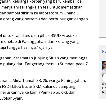
anan, keluarga korban yang baru kembali dari
 menjalani serangkaian tes untuk memastikan
, dan sampel dikirim ke laboratorium Unand.
ja orang yang bertemu dan berhubungan dengan
pel untuk rapid tes oleh pihak RSUD Arosuka,
 menetap di Paninggahan, dan 7 orang yang
aja tunggu hasilnya,” ujarnya.
F
ggahan, Kecamatan Junjung Siriah yang meninggal
an pulang dari Tangerang menuju Sumbar, pada 7
tas nama Almarhumah SR, 26, warga Paninggahan,
hing Buku
Diskusi Komunitas
Redupnya Tren
S
lui RSD H.Bob Bazar SKM Kalianda Lampung,
i Puisi
Penulis Minang:
Batu Akik di Kota
Un
neruskannya ke kami (Pemkab Solok), dan
gpanjang
Rumus Sederhana
Padang, Pedagang
Ko
rya
Menulis Bahasa
dan Pengrajin
Ko
Syofiar Syam.
an Juned:
Minang
Tetap Bertahan
ke
gut
dengan Kualitas
H