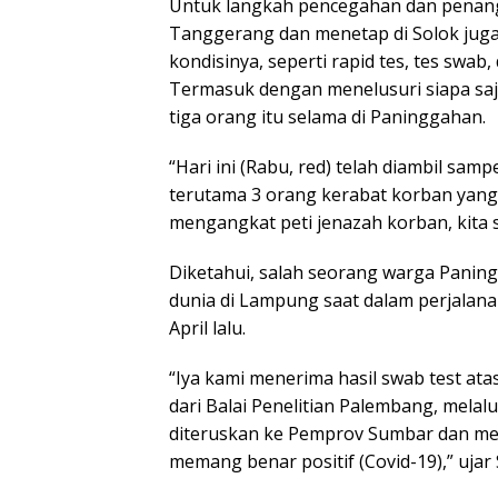
Untuk langkah pencegahan dan penang
Tanggerang dan menetap di Solok juga
kondisinya, seperti rapid tes, tes swab
Termasuk dengan menelusuri siapa sa
tiga orang itu selama di Paninggahan.
“Hari ini (Rabu, red) telah diambil sam
terutama 3 orang kerabat korban yang
mengangkat peti jenazah korban, kita s
Diketahui, salah seorang warga Panin
dunia di Lampung saat dalam perjalan
April lalu.
“Iya kami menerima hasil swab test a
Launc
dari Balai Penelitian Palembang, mela
Antolog
diteruskan ke Pemprov Sumbar dan me
Padan
999 Ka
memang benar positif (Covid-19),” ujar 
Sulaim
Memun