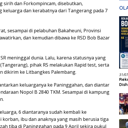
ng sirih dan Forkompincam, disebutkan,
gan Masa
dan Pelayanan
Ke
OL
ntuk Masa
 keluarga dan kerabatnya dari Tangerang pada 7
n
t, sesampai di pelabuhan Bakaheuni, Provinsi
watirkan, dan kemudian dibawa ke RSD Bob Bazar
SR meninggal dunia. Lalu, karena statusnya yang
 (Tangerang), pihak RS melakukan Rapid test, serta
an dikirim ke Litbangkes Palembang.
31/0
Reka
antarkan keluarganya ke Paninggahan, dan diantar
Dish
Jadi
endaraan Nopol B 2840 TKM. Sesampai di kampung
n.
eluarga, 6 diantaranya sudah kembali ke
 korban, ibu dan anaknya yang masih berusia tiga
ah tiba di Paninggahan pada 9 April sekira pukul