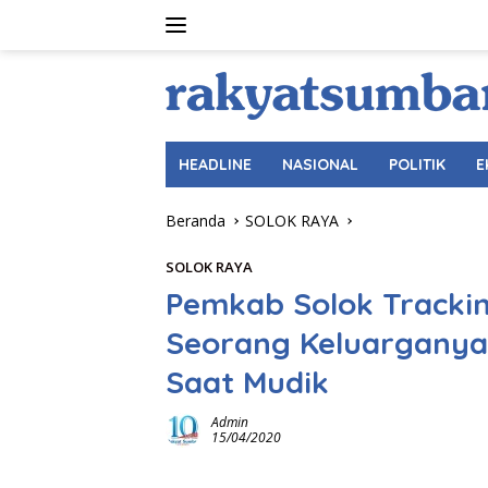
Langsung
ke
konten
HEADLINE
NASIONAL
POLITIK
E
Beranda
SOLOK RAYA
SOLOK RAYA
Pemkab Solok Tracki
Seorang Keluarganya 
Saat Mudik
Admin
15/04/2020