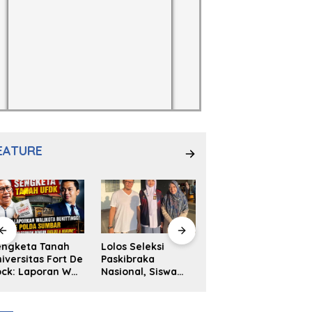
EATURE
engketa Tanah
Lolos Seleksi
NS. Sri
iversitas Fort De
Paskibraka
Wahyuni,S.Kep,
ck: Laporan Wali
Nasional, Siswa
Anak Penambal
ta Bukittinggi
SMAN 2
Ban yang Menjadi
 Polda dan
Padangpanjang
Inspirasi Generasi
arapan Akan
Ulya Kireina
Muda