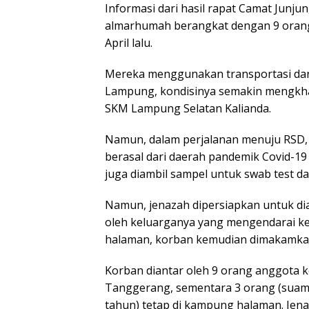
Informasi dari hasil rapat Camat Junju
Kenan
Lalu u
almarhumah berangkat dengan 9 orang
Depa
April lalu.
Mereka menggunakan transportasi dara
Lampung, kondisinya semakin mengkha
SKM Lampung Selatan Kalianda.
Namun, dalam perjalanan menuju RSD, 
berasal dari daerah pandemik Covid-19
juga diambil sampel untuk swab test d
Namun, jenazah dipersiapkan untuk di
oleh keluarganya yang mengendarai k
halaman, korban kemudian dimakamka
Korban diantar oleh 9 orang anggota k
Tanggerang, sementara 3 orang (suami
tahun) tetap di kampung halaman. Jenaz