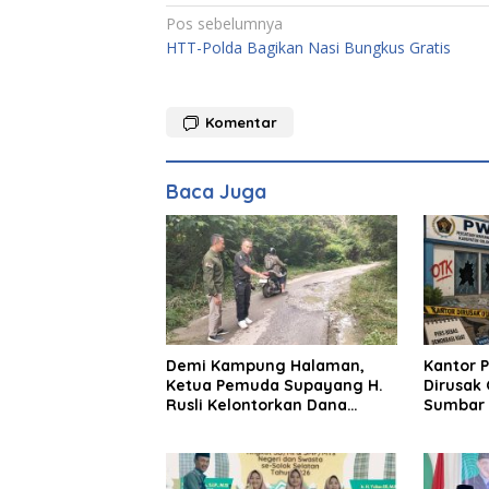
Navigasi
Pos sebelumnya
HTT-Polda Bagikan Nasi Bungkus Gratis
pos
Komentar
Baca Juga
Demi Kampung Halaman,
Kantor P
Ketua Pemuda Supayang H.
Dirusak 
Rusli Kelontorkan Dana
Sumbar D
Pribadi Perbaiki Jalan Rusak
Tuntas
Sepanjang 8 Km