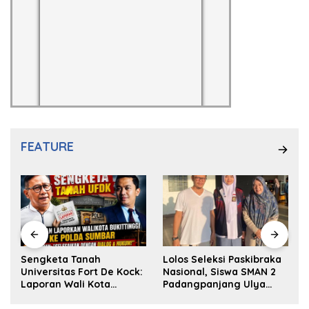
FEATURE
k
Sengketa Tanah
Lolos Seleksi Paskibraka
Universitas Fort De Kock:
Nasional, Siswa SMAN 2
Laporan Wali Kota
Padangpanjang Ulya
Bukittinggi ke Polda dan
Kireina Halim Ingin
Harapan Akan Keadilan
Masuk Akpol