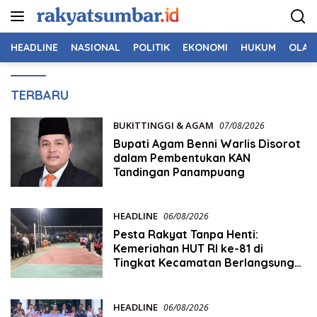
Langsung
ke
konten
HEADLINE
NASIONAL
POLITIK
EKONOMI
HUKUM
OLAH
rakyatsumbar.id
TERBARU
BUKITTINGGI & AGAM
07/08/2026
Bupati Agam Benni Warlis Disorot
dalam Pembentukan KAN
Tandingan Panampuang
HEADLINE
06/08/2026
Pesta Rakyat Tanpa Henti:
Kemeriahan HUT RI ke-81 di
Tingkat Kecamatan Berlangsung
Berbulan-bulan
HEADLINE
06/08/2026