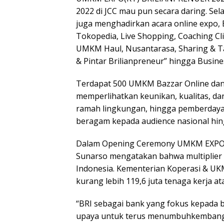
2022 di JCC mau pun secara daring. S
juga menghadirkan acara online expo, 
Tokopedia, Live Shopping, Coaching Cli
UMKM Haul, Nusantarasa, Sharing & Ta
& Pintar Brilianpreneur” hingga Busin
Terdapat 500 UMKM Bazzar Online dan
memperlihatkan keunikan, kualitas, dan
ramah lingkungan, hingga pemberdaya
beragam kepada audience nasional hing
Dalam Opening Ceremony UMKM EXPO(
Sunarso mengatakan bahwa multiplier 
Indonesia. Kementerian Koperasi & 
Launc
kurang lebih 119,6 juta tenaga kerja at
Antolog
Padan
“BRI sebagai bank yang fokus kepada 
999 Ka
Sulaim
upaya untuk terus menumbuhkemban
Memun