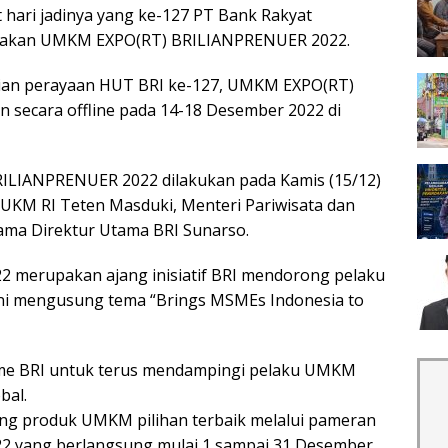
hari jadinya yang ke-127 PT Bank Rakyat
arakan UMKM EXPO(RT) BRILIANPRENUER 2022.
kaian perayaan HUT BRI ke-127, UMKM EXPO(RT)
secara offline pada 14-18 Desember 2022 di
LIANPRENUER 2022 dilakukan pada Kamis (15/12)
n UKM RI Teten Masduki, Menteri Pariwisata dan
sama Direktur Utama BRI Sunarso.
merupakan ajang inisiatif BRI mendorong pelaku
ini mengusung tema “Brings MSMEs Indonesia to
me BRI untuk terus mendampingi pelaku UMKM
bal.
ng produk UMKM pilihan terbaik melalui pameran
yang berlangsung mulai 1 sampai 31 Desember