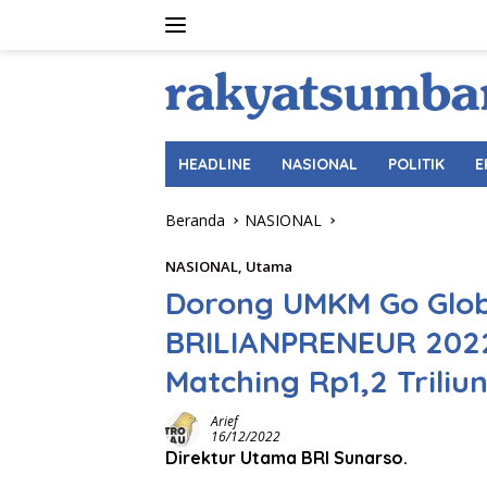
Langsung
ke
konten
HEADLINE
NASIONAL
POLITIK
E
Beranda
NASIONAL
NASIONAL
,
Utama
Dorong UMKM Go Glob
BRILIANPRENEUR 2022
Matching Rp1,2 Triliu
Arief
16/12/2022
Direktur Utama BRI Sunarso.