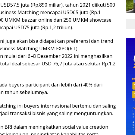
SD57,5 juta (Rp.890 miliar), tahun 2021 diikuti 500
siness Matching mencapai USD65 juta (Rp.1
uti 500 UMKM bazzar online dan 250 UMKM showcase
pai USD75 juta (Rp.1,2 triliun).
ini juga akan bisa didapatkan preferensi dan trend
l Business Matching UMKM EXPO(RT)
 mulai dari 6–8 Desember 2022 ini menghasilkan
otal deal sebesar USD 76,7 Juta atau sekitar Rp.1,2
da buyers participant dan lebih dari 40% dari
an tahun sebelumnya.
atching ini buyers internasional bertemu dan saling
adi transaksi bisnis yang saling menguntungkan.
n BRI dalam meningkatkan social value creation
g kemajuan, peningkatan kapabilitas serta