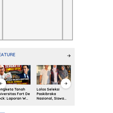
EATURE
engketa Tanah
Lolos Seleksi
NS. Sri
iversitas Fort De
Paskibraka
Wahyuni,S.Kep,
ck: Laporan Wali
Nasional, Siswa
Anak Penambal
ta Bukittinggi
SMAN 2
Ban yang Menjadi
 Polda dan
Padangpanjang
Inspirasi Generasi
arapan Akan
Ulya Kireina
Muda