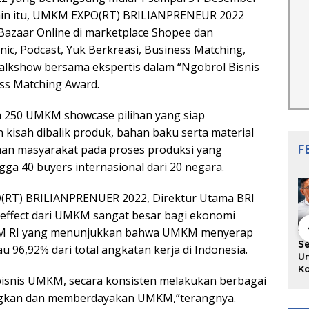
elain itu, UMKM EXPO(RT) BRILIANPRENEUR 2022
Bazaar Online di marketplace Shopee dan
nic, Podcast, Yuk Berkreasi, Business Matching,
lkshow bersama ekspertis dalam “Ngobrol Bisnis
ess Matching Award.
 250 UMKM showcase pilihan yang siap
 kisah dibalik produk, bahan baku serta material
F
an masyarakat pada proses produksi yang
ga 40 buyers internasional dari 20 negara.
RT) BRILIANPRENUER 2022, Direktur Utama BRI
effect dari UMKM sangat besar bagi ekonomi
UKM RI yang menunjukkan bahwa UMKM menyerap
hing Buku
Diskusi Komunitas
Redupnya Tren
S
au 96,92% dari total angkatan kerja di Indonesia.
i Puisi
Penulis Minang:
Batu Akik di Kota
Un
gpanjang
Rumus Sederhana
Padang, Pedagang
Ko
bisnis UMKM, secara konsisten melakukan berbagai
rya
Menulis Bahasa
dan Pengrajin
Ko
an Juned:
Minang
Tetap Bertahan
ke
gkan dan memberdayakan UMKM,”terangnya.
gut
dengan Kualitas
H