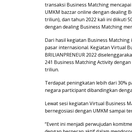
transaksi Business Matching mencapai U
UMKM bazzar online dengan dealing Bu
triliun), dan tahun 2022 kali ini diik
dengan dealing Business Matching menca
Dari hasil kegiatan Business Matching 
pasar internasional. Kegiatan Virtua
BRILIANPRENEUR 2022 diselenggarakan
241 Business Matching Activity dengan t
triliun.
Terdapat peningkatan lebih dari 30% pa
negara participant dibandingkan deng
Lewat sesi kegiatan Virtual Business M
bernegosiasi dengan UMKM sampai terj
“Event ini menjadi perwujudan komitme
dengan berperan aktif dalam mendoron