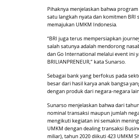
Kenan
Pihaknya menjelaskan bahwa progra
Lalu u
Depa
satu langkah nyata dan komitmen BRI 
memajukan UMKM Indonesia.
“BRI juga terus mempersiapkan journe
salah satunya adalah mendorong nas
dan Go International melalui event in
BRILIANPRENEUR,” kata Sunarso.
Sebagai bank yang berfokus pada sekt
besar dari hasil karya anak bangsa yang
dengan produk dari negara-negara lain
Sunarso menjelaskan bahwa dari tahun 
nominal transaksi maupun jumlah ne
mengikuti kegiatan ini semakin meningk
UMKM dengan dealing transaksi Busine
miliar), tahun 2020 diikuti 423 UMKM