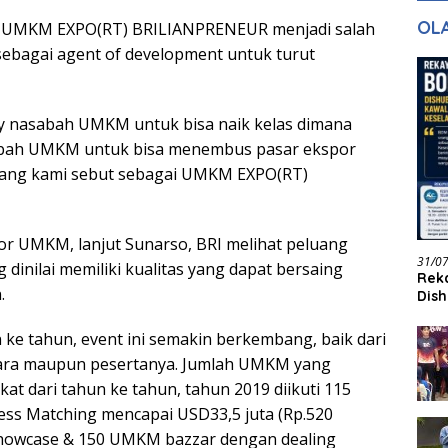
gan Masa
dan Pelayanan
Ke
OL
m UMKM EXPO(RT) BRILIANPRENEUR menjadi salah
ntuk Masa
n
sebagai agent of development untuk turut
y nasabah UMKM untuk bisa naik kelas dimana
abah UMKM untuk bisa menembus pasar ekspor
i yang kami sebut sebagai UMKM EXPO(RT)
or UMKM, lanjut Sunarso, BRI melihat peluang
31/0
 dinilai memiliki kualitas yang dapat bersaing
Reka
.
Dish
Jadi
ke tahun, event ini semakin berkembang, baik dari
gara maupun pesertanya. Jumlah UMKM yang
at dari tahun ke tahun, tahun 2019 diikuti 115
ss Matching mencapai USD33,5 juta (Rp.520
 Showcase & 150 UMKM bazzar dengan dealing