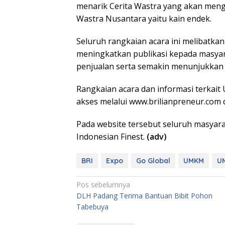
menarik Cerita Wastra yang akan men
Wastra Nusantara yaitu kain endek.
Seluruh rangkaian acara ini melibat
meningkatkan publikasi kepada masya
penjualan serta semakin menunjukkan 
Rangkaian acara dan informasi terka
akses melalui www.brilianpreneur.com 
Pada website tersebut seluruh masyara
Indonesian Finest.
(adv)
BRI
Expo
Go Global
UMKM
U
Navigasi
Pos sebelumnya
DLH Padang Terima Bantuan Bibit Pohon
pos
Tabebuya