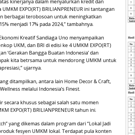
 atas kinerjanya dalam menyalurkan kredit dan
 UMKM EXPO(RT) BRILIANPRENEUR ini tantangan
an berbagai terobosoan untuk meningkatkan
 15% menjadi 17% pada 2024,” tambahnya.
n Ekonomi Kreatif Sandiaga Uno menyampaikan
kop UKM, dan BRI di edisi ke 4 UMKM EXPO(RT)
an ‘Gerakan Bangga Buatan Indonesia’ dan
ompak kita betrsama untuk mendorong UMKM untuk
presiasi,” ujarnya.
g ditampilkan, antara lain Home Decor & Craft,
Wellness melalui Indonesia’s Finest.
dir secara khusus sebagai salah satu momen
KM EXPO(RT) BRILIANPRENEUR tahun ini.
tch” yang dikemas dalam program dari “Lokal Jadi
produk fesyen UMKM lokal. Terdapat pula konten