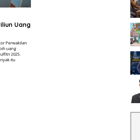
iliun Uang
tor Perwakilan
ebih uang
fitri 2025.
nyak itu