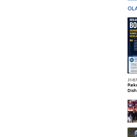
gan Masa
dan Pelayanan
Ke
OL
ntuk Masa
n
31/0
Reka
Dish
Jadi