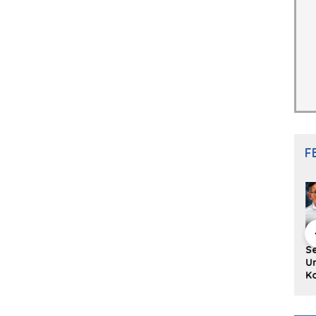
F
hing Buku
Diskusi Komunitas
Redupnya Tren
S
i Puisi
Penulis Minang:
Batu Akik di Kota
Un
gpanjang
Rumus Sederhana
Padang, Pedagang
Ko
rya
Menulis Bahasa
dan Pengrajin
Ko
an Juned:
Minang
Tetap Bertahan
ke
gut
dengan Kualitas
H