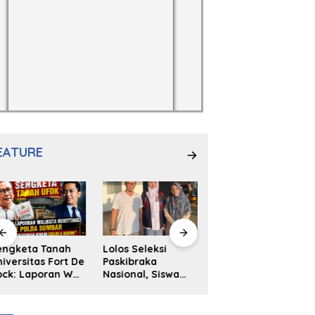
EATURE
engketa Tanah
Lolos Seleksi
NS. Sri
iversitas Fort De
Paskibraka
Wahyuni,S.Kep,
ck: Laporan Wali
Nasional, Siswa
Anak Penambal
ta Bukittinggi
SMAN 2
Ban yang Menjadi
 Polda dan
Padangpanjang
Inspirasi Generasi
arapan Akan
Ulya Kireina
Muda