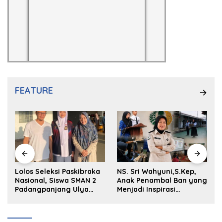
FEATURE
Lolos Seleksi Paskibraka
NS. Sri Wahyuni,S.Kep,
:
Nasional, Siswa SMAN 2
Anak Penambal Ban yang
Padangpanjang Ulya
Menjadi Inspirasi
Kireina Halim Ingin
Generasi Muda
Masuk Akpol