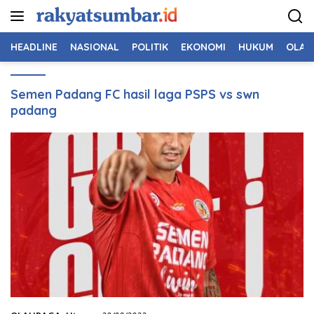
Langsung
ke
konten
HEADLINE
NASIONAL
POLITIK
EKONOMI
HUKUM
OLAH
Semen Padang FC hasil laga PSPS vs swn
padang