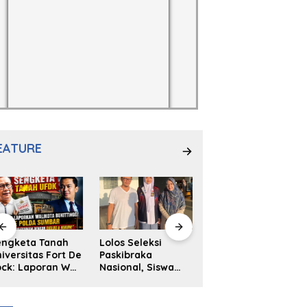
EATURE
engketa Tanah
Lolos Seleksi
NS. Sri
iversitas Fort De
Paskibraka
Wahyuni,S.Kep,
ck: Laporan Wali
Nasional, Siswa
Anak Penambal
ta Bukittinggi
SMAN 2
Ban yang Menjadi
 Polda dan
Padangpanjang
Inspirasi Generasi
arapan Akan
Ulya Kireina
Muda