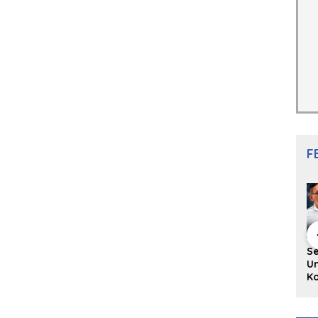
F
hing Buku
Diskusi Komunitas
Redupnya Tren
S
i Puisi
Penulis Minang:
Batu Akik di Kota
Un
gpanjang
Rumus Sederhana
Padang, Pedagang
Ko
rya
Menulis Bahasa
dan Pengrajin
Ko
an Juned:
Minang
Tetap Bertahan
ke
gut
dengan Kualitas
H