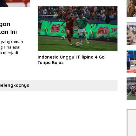
gan
an Ini
m yang ramah
g. Pria asal
ia menjadi
Indonesia Ungguli Filipina 4 Gol
Tanpa Balas
Selengkapnya