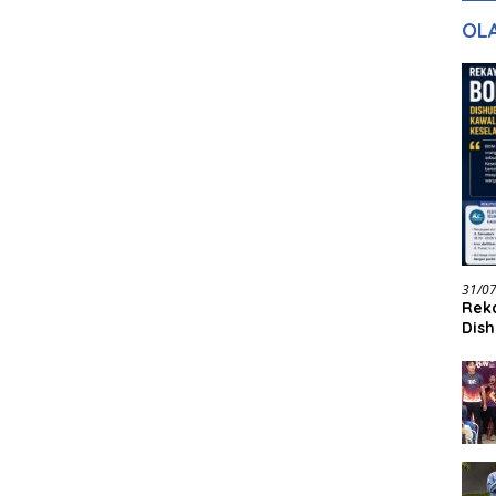
gan Masa
dan Pelayanan
Ke
OL
ntuk Masa
n
31/0
Reka
Dish
Jadi