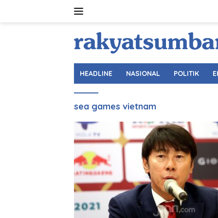
Langsung
ke
konten
HEADLINE
NASIONAL
POLITIK
E
sea games vietnam