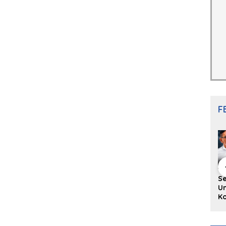
F
hing Buku
Diskusi Komunitas
Redupnya Tren
S
i Puisi
Penulis Minang:
Batu Akik di Kota
Un
gpanjang
Rumus Sederhana
Padang, Pedagang
Ko
rya
Menulis Bahasa
dan Pengrajin
Ko
an Juned:
Minang
Tetap Bertahan
ke
gut
dengan Kualitas
H