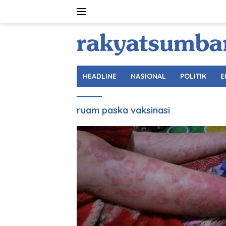
Langsung
ke
konten
HEADLINE
NASIONAL
POLITIK
E
ruam paska vaksinasi