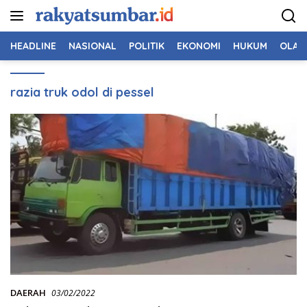
Langsung
ke
konten
HEADLINE
NASIONAL
POLITIK
EKONOMI
HUKUM
OLAH
razia truk odol di pessel
DAERAH
03/02/2022