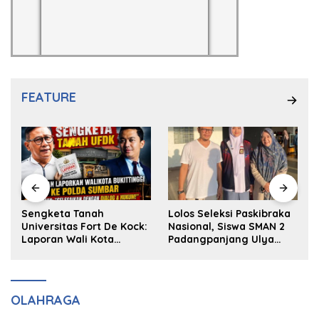
FEATURE
k
Sengketa Tanah
Lolos Seleksi Paskibraka
Universitas Fort De Kock:
Nasional, Siswa SMAN 2
Laporan Wali Kota
Padangpanjang Ulya
Bukittinggi ke Polda dan
Kireina Halim Ingin
Harapan Akan Keadilan
Masuk Akpol
OLAHRAGA