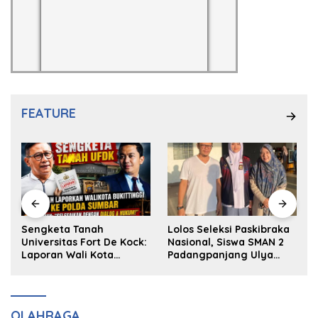
FEATURE
k
Sengketa Tanah
Lolos Seleksi Paskibraka
Universitas Fort De Kock:
Nasional, Siswa SMAN 2
Laporan Wali Kota
Padangpanjang Ulya
Bukittinggi ke Polda dan
Kireina Halim Ingin
Harapan Akan Keadilan
Masuk Akpol
OLAHRAGA