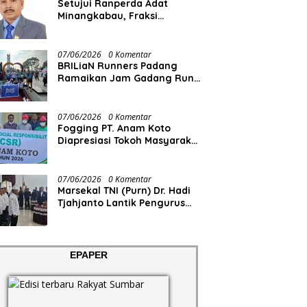
Setujui Ranperda Adat
Minangkabau, Fraksi
Demokrat Minta Pemko
Padang Siapkan Anggaran
dan SDM
07/06/2026
0 Komentar
BRILiaN Runners Padang
Ramaikan Jam Gadang Run
2026
07/06/2026
0 Komentar
Fogging PT. Anam Koto
Diapresiasi Tokoh Masyarakat
Muaro Kiawai
07/06/2026
0 Komentar
Marsekal TNI (Purn) Dr. Hadi
Tjahjanto Lantik Pengurus
FORKI Sumbar
EPAPER