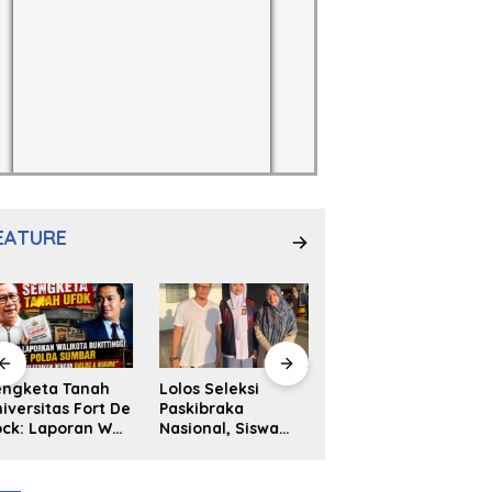
EATURE
engketa Tanah
Lolos Seleksi
NS. Sri
iversitas Fort De
Paskibraka
Wahyuni,S.Kep,
ck: Laporan Wali
Nasional, Siswa
Anak Penambal
ta Bukittinggi
SMAN 2
Ban yang Menjadi
 Polda dan
Padangpanjang
Inspirasi Generasi
arapan Akan
Ulya Kireina
Muda