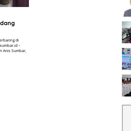
adang
rbaring di
tsumbar.id –
 Anis Sumbar,