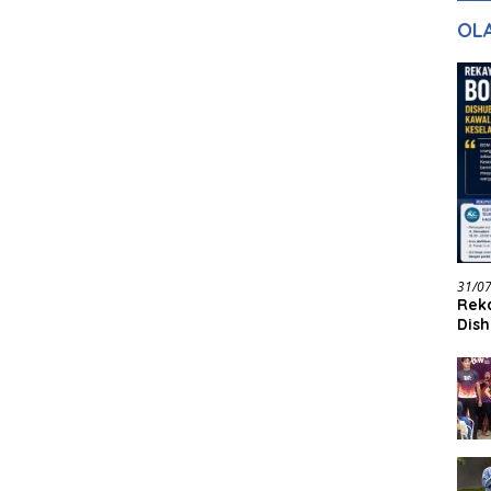
gan Masa
dan Pelayanan
Ke
OL
ntuk Masa
n
31/0
Reka
Dish
Jadi