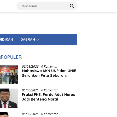
DIDIKAN
DAERAH
RPOPULER
06/08/2026
0 Komentar
Mahasiswa KKN UNP dan UNIB
Serahkan Peta Sebaran
Fasilitas Pemerintahan
kepada Nagari Pasir Talang
Selatan
06/06/2026
0 Komentar
Fraksi PKS: Perda Adat Harus
Jadi Benteng Moral
06/06/2026
0 Komentar