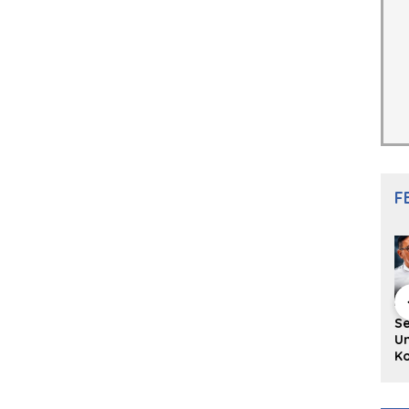
F
hing Buku
Diskusi Komunitas
Redupnya Tren
S
i Puisi
Penulis Minang:
Batu Akik di Kota
Un
gpanjang
Rumus Sederhana
Padang, Pedagang
Ko
rya
Menulis Bahasa
dan Pengrajin
Ko
an Juned:
Minang
Tetap Bertahan
ke
gut
dengan Kualitas
H