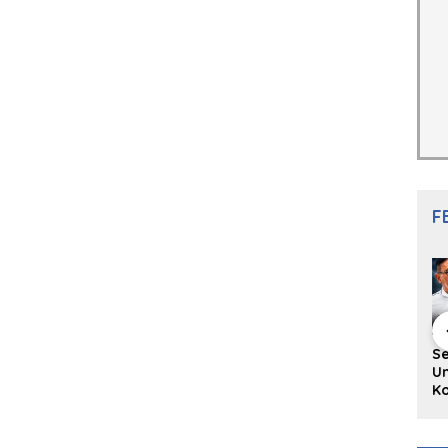
F
hing Buku
Diskusi Komunitas
Redupnya Tren
S
i Puisi
Penulis Minang:
Batu Akik di Kota
Un
gpanjang
Rumus Sederhana
Padang, Pedagang
Ko
rya
Menulis Bahasa
dan Pengrajin
Ko
an Juned:
Minang
Tetap Bertahan
ke
gut
dengan Kualitas
H