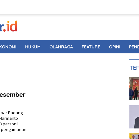
KONOMI
HUKUM
OLAHRAGA
FEATURE
OPINI
PEN
TE
 Desember
mbar Padang,
 Harmanto
 personil
an pengamanan