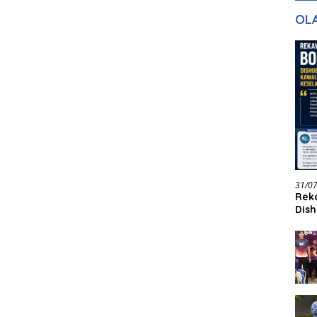
gan Masa
dan Pelayanan
Ke
OL
ntuk Masa
n
31/0
Reka
Dish
Jadi