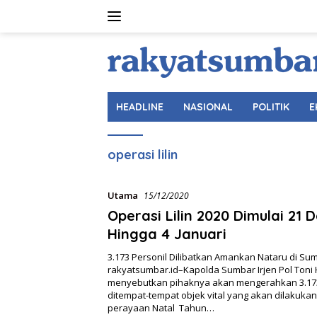
Langsung
ke
konten
HEADLINE
NASIONAL
POLITIK
E
operasi lilin
Utama
15/12/2020
Operasi Lilin 2020 Dimulai 21
Hingga 4 Januari
3.173 Personil Dilibatkan Amankan Nataru di Su
rakyatsumbar.id–Kapolda Sumbar Irjen Pol Toni
menyebutkan pihaknya akan mengerahkan 3.173
ditempat-tempat objek vital yang akan dilakuk
perayaan Natal Tahun…