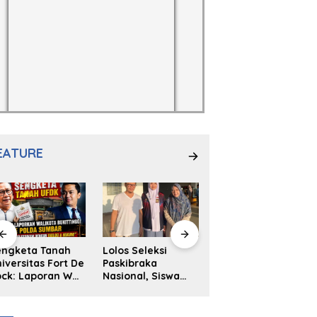
EATURE
engketa Tanah
Lolos Seleksi
NS. Sri
iversitas Fort De
Paskibraka
Wahyuni,S.Kep,
ck: Laporan Wali
Nasional, Siswa
Anak Penambal
ta Bukittinggi
SMAN 2
Ban yang Menjadi
 Polda dan
Padangpanjang
Inspirasi Generasi
arapan Akan
Ulya Kireina
Muda