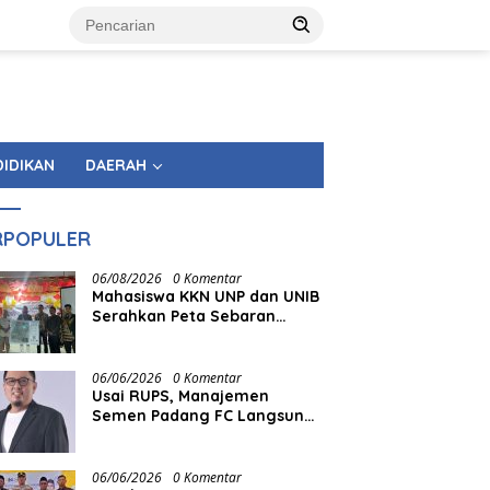
DIDIKAN
DAERAH
RPOPULER
06/08/2026
0 Komentar
Mahasiswa KKN UNP dan UNIB
Serahkan Peta Sebaran
Fasilitas Pemerintahan
kepada Nagari Pasir Talang
Selatan
06/06/2026
0 Komentar
Usai RUPS, Manajemen
Semen Padang FC Langsung
Tancap Gas
06/06/2026
0 Komentar