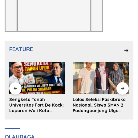
FEATURE
k
Sengketa Tanah
Lolos Seleksi Paskibraka
Universitas Fort De Kock:
Nasional, Siswa SMAN 2
Laporan Wali Kota
Padangpanjang Ulya
Bukittinggi ke Polda dan
Kireina Halim Ingin
Harapan Akan Keadilan
Masuk Akpol
OLAHRAGA