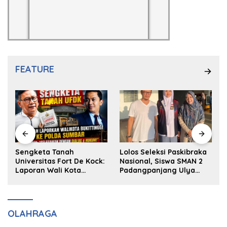
FEATURE
k
Sengketa Tanah
Lolos Seleksi Paskibraka
Universitas Fort De Kock:
Nasional, Siswa SMAN 2
Laporan Wali Kota
Padangpanjang Ulya
Bukittinggi ke Polda dan
Kireina Halim Ingin
Harapan Akan Keadilan
Masuk Akpol
OLAHRAGA