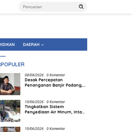
DIDIKAN
DAERAH
RPOPULER
08/08/2026
0 Komentar
Desak Percepatan
Penanganan Banjir Padang,
Muharlion: Master Plan
Jangan Berhenti di Atas
Kertas
10/06/2026
0 Komentar
Tingkatkan Sistem
Penyediaan Air Minum, Intake
Palukahan Dikuras
10/06/2026
0 Komentar