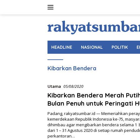
Langsung
ke
konten
HEADLINE
NASIONAL
POLITIK
E
Kibarkan Bendera
Utama
05/08/2020
Kibarkan Bendera Merah Puti
Bulan Penuh untuk Peringati H
75
Padang, rakyatsumbar.id — Memeriahkan pera
kemerdekaan Republik Indonesia ke-75, masya
dihimbau agar mengibarkan bendera selama 1 
dari 1 – 31 Agustus 2020 di setiap rumah pendud
perkantoran…