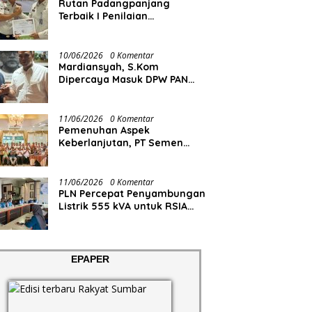
Rutan Padangpanjang
Terbaik I Penilaian
Maladministrasi Pelayanan
Publik
10/06/2026
0 Komentar
Mardiansyah, S.Kom
Dipercaya Masuk DPW PAN
Sumbar
11/06/2026
0 Komentar
Pemenuhan Aspek
Keberlanjutan, PT Semen
Padang Gelar Bimtek
Kuantifikasi dan Pelaporan
Emisi GRK
11/06/2026
0 Komentar
PLN Percepat Penyambungan
Listrik 555 kVA untuk RSIA
Permata Bunda, Dukung
Penguatan Layanan
Kesehatan di Kota Solok
EPAPER