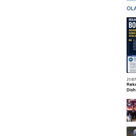
gan Masa
dan Pelayanan
Ke
OL
ntuk Masa
n
31/0
Reka
Dish
Jadi