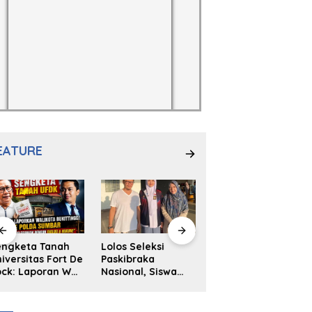
EATURE
engketa Tanah
Lolos Seleksi
NS. Sri
iversitas Fort De
Paskibraka
Wahyuni,S.Kep,
ck: Laporan Wali
Nasional, Siswa
Anak Penambal
ta Bukittinggi
SMAN 2
Ban yang Menjadi
 Polda dan
Padangpanjang
Inspirasi Generasi
arapan Akan
Ulya Kireina
Muda