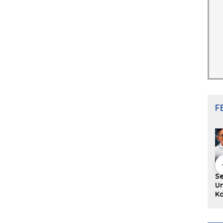
F
hing Buku
Diskusi Komunitas
Redupnya Tren
S
i Puisi
Penulis Minang:
Batu Akik di Kota
Un
gpanjang
Rumus Sederhana
Padang, Pedagang
Ko
rya
Menulis Bahasa
dan Pengrajin
Ko
an Juned:
Minang
Tetap Bertahan
ke
gut
dengan Kualitas
H