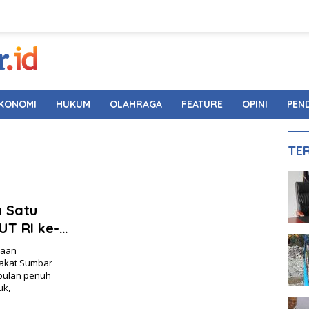
KONOMI
HUKUM
OLAHRAGA
FEATURE
OPINI
PEN
TE
h Satu
UT RI ke-
yaan
rakat Sumbar
bulan penuh
uk,