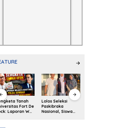
EATURE
engketa Tanah
Lolos Seleksi
NS. Sri
iversitas Fort De
Paskibraka
Wahyuni,S.Kep,
ck: Laporan Wali
Nasional, Siswa
Anak Penambal
ta Bukittinggi
SMAN 2
Ban yang Menjadi
 Polda dan
Padangpanjang
Inspirasi Generasi
arapan Akan
Ulya Kireina
Muda