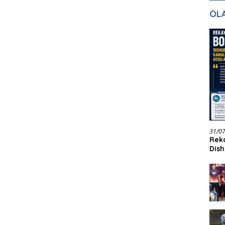
gan Masa
dan Pelayanan
Ke
OL
ntuk Masa
n
31/0
Reka
Dish
Jadi