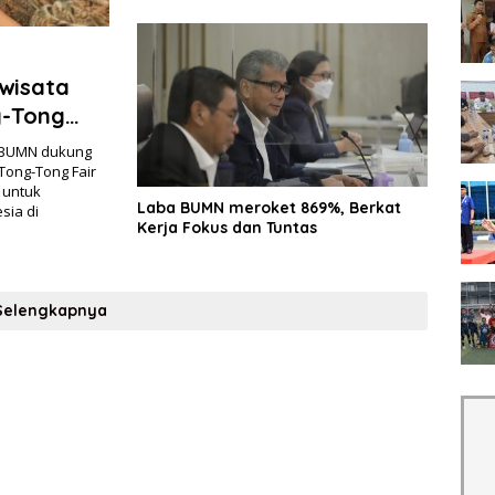
wisata
g-Tong
, BUMN dukung
 Tong-Tong Fair
l untuk
Laba BUMN meroket 869%, Berkat
sia di
Kerja Fokus dan Tuntas
Selengkapnya