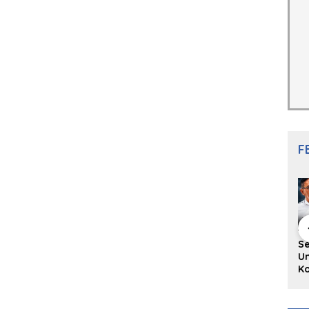
F
hing Buku
Diskusi Komunitas
Redupnya Tren
S
i Puisi
Penulis Minang:
Batu Akik di Kota
Un
gpanjang
Rumus Sederhana
Padang, Pedagang
Ko
rya
Menulis Bahasa
dan Pengrajin
Ko
an Juned:
Minang
Tetap Bertahan
ke
gut
dengan Kualitas
H