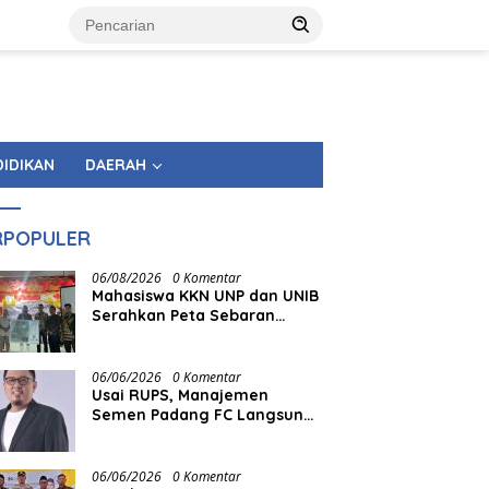
DIDIKAN
DAERAH
RPOPULER
06/08/2026
0 Komentar
Mahasiswa KKN UNP dan UNIB
Serahkan Peta Sebaran
Fasilitas Pemerintahan
kepada Nagari Pasir Talang
Selatan
06/06/2026
0 Komentar
Usai RUPS, Manajemen
Semen Padang FC Langsung
Tancap Gas
06/06/2026
0 Komentar