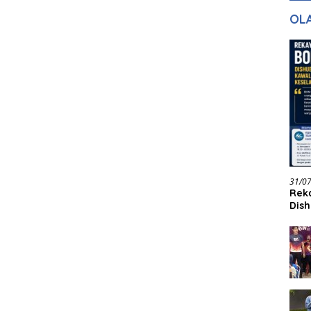
gan Masa
dan Pelayanan
Ke
OL
ntuk Masa
n
31/0
Reka
Dish
Jadi