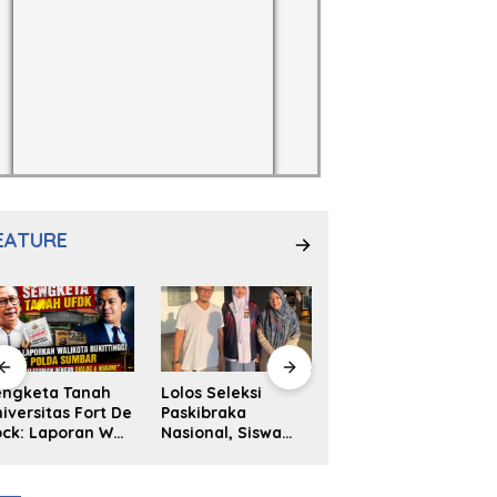
EATURE
engketa Tanah
Lolos Seleksi
NS. Sri
iversitas Fort De
Paskibraka
Wahyuni,S.Kep,
ck: Laporan Wali
Nasional, Siswa
Anak Penambal
ta Bukittinggi
SMAN 2
Ban yang Menjadi
 Polda dan
Padangpanjang
Inspirasi Generasi
arapan Akan
Ulya Kireina
Muda