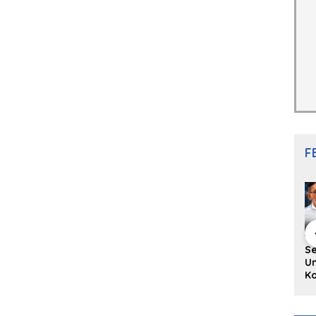
F
hing Buku
Diskusi Komunitas
Redupnya Tren
S
i Puisi
Penulis Minang:
Batu Akik di Kota
Un
gpanjang
Rumus Sederhana
Padang, Pedagang
Ko
rya
Menulis Bahasa
dan Pengrajin
Ko
an Juned:
Minang
Tetap Bertahan
ke
gut
dengan Kualitas
H