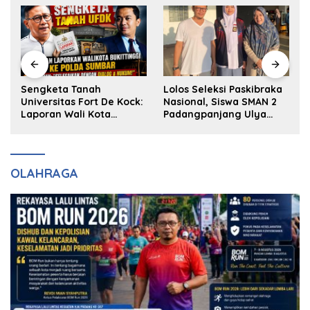
k
Sengketa Tanah
Lolos Seleksi Paskibraka
Universitas Fort De Kock:
Nasional, Siswa SMAN 2
Laporan Wali Kota
Padangpanjang Ulya
Bukittinggi ke Polda dan
Kireina Halim Ingin
Harapan Akan Keadilan
Masuk Akpol
OLAHRAGA