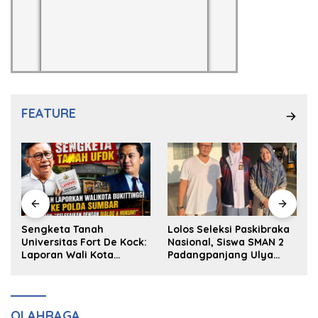
FEATURE
k
Sengketa Tanah
Lolos Seleksi Paskibraka
Universitas Fort De Kock:
Nasional, Siswa SMAN 2
Laporan Wali Kota
Padangpanjang Ulya
Bukittinggi ke Polda dan
Kireina Halim Ingin
Harapan Akan Keadilan
Masuk Akpol
OLAHRAGA