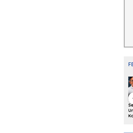
F
hing Buku
Diskusi Komunitas
Redupnya Tren
S
i Puisi
Penulis Minang:
Batu Akik di Kota
Un
gpanjang
Rumus Sederhana
Padang, Pedagang
Ko
rya
Menulis Bahasa
dan Pengrajin
Ko
an Juned:
Minang
Tetap Bertahan
ke
gut
dengan Kualitas
H