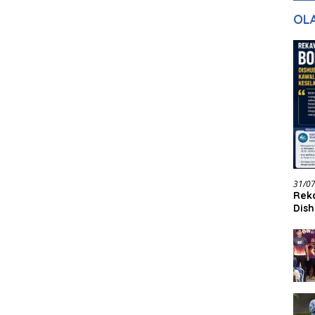
gan Masa
dan Pelayanan
Ke
OL
ntuk Masa
n
31/0
Reka
Dish
Jadi