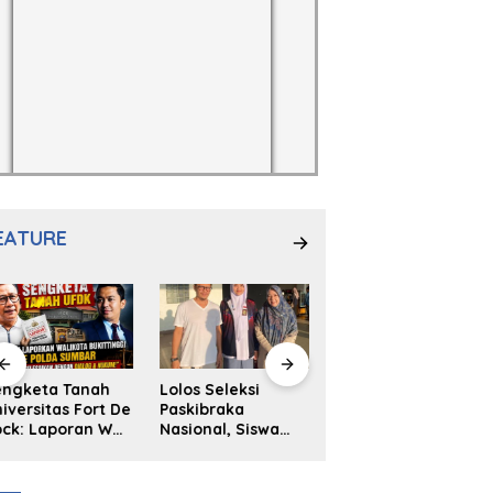
EATURE
engketa Tanah
Lolos Seleksi
NS. Sri
iversitas Fort De
Paskibraka
Wahyuni,S.Kep,
ck: Laporan Wali
Nasional, Siswa
Anak Penambal
ta Bukittinggi
SMAN 2
Ban yang Menjadi
 Polda dan
Padangpanjang
Inspirasi Generasi
arapan Akan
Ulya Kireina
Muda