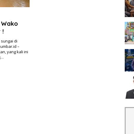
, Wako
 !
sungai di
sumbar.id –
n, yang kali ini
g…