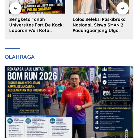
k
Sengketa Tanah
Lolos Seleksi Paskibraka
Universitas Fort De Kock:
Nasional, Siswa SMAN 2
Laporan Wali Kota
Padangpanjang Ulya
Bukittinggi ke Polda dan
Kireina Halim Ingin
Harapan Akan Keadilan
Masuk Akpol
OLAHRAGA