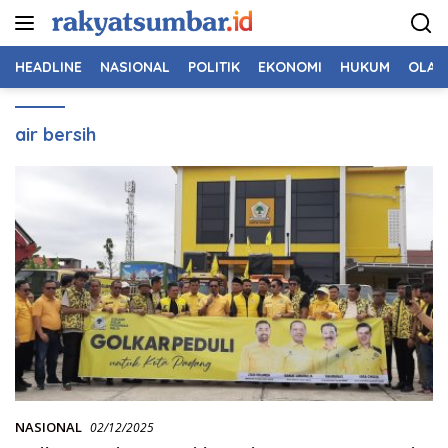
Langsung
ke
konten
HEADLINE
NASIONAL
POLITIK
EKONOMI
HUKUM
OLAH
air bersih
NASIONAL
02/12/2025