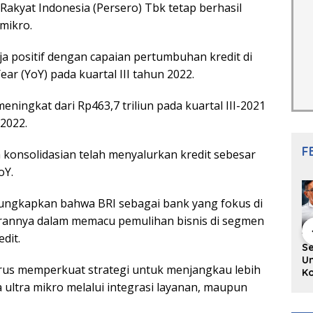
Rakyat Indonesia (Persero) Tbk tetap berhasil
mikro.
a positif dengan capaian pertumbuhan kredit di
r (YoY) pada kuartal III tahun 2022.
eningkat dari Rp463,7 triliun pada kuartal III-2021
-2022.
F
 konsolidasian telah menyalurkan kredit sebesar
oY.
gungkapkan bahwa BRI sebagai bank yang fokus di
annya dalam memacu pemulihan bisnis di segmen
dit.
hing Buku
Diskusi Komunitas
Redupnya Tren
S
i Puisi
Penulis Minang:
Batu Akik di Kota
Un
rus memperkuat strategi untuk menjangkau lebih
gpanjang
Rumus Sederhana
Padang, Pedagang
Ko
rya
Menulis Bahasa
dan Pengrajin
Ko
 ultra mikro melalui integrasi layanan, maupun
an Juned:
Minang
Tetap Bertahan
ke
gut
dengan Kualitas
H