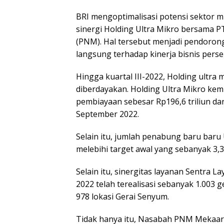
Kenan
BRI mengoptimalisasi potensi sektor 
Lalu u
Depa
sinergi Holding Ultra Mikro bersama 
(PNM). Hal tersebut menjadi pendoron
langsung terhadap kinerja bisnis perse
Hingga kuartal III-2022, Holding ultra 
diberdayakan. Holding Ultra Mikro k
pembiayaan sebesar Rp196,6 triliun da
September 2022.
Selain itu, jumlah penabung baru baru 
melebihi target awal yang sebanyak 3,3 
Selain itu, sinergitas layanan Sentra L
2022 telah terealisasi sebanyak 1.003 g
978 lokasi Gerai Senyum.
Tidak hanya itu, Nasabah PNM Mekaar