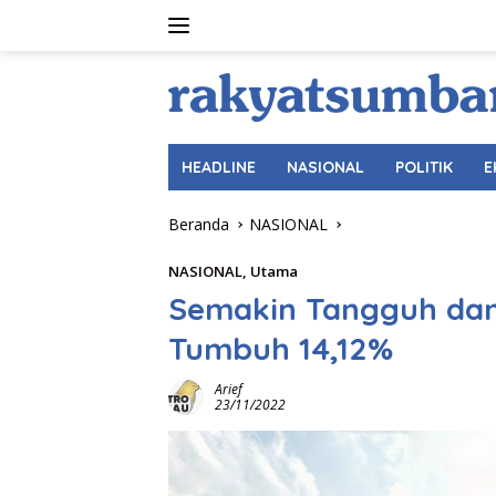
Langsung
ke
konten
HEADLINE
NASIONAL
POLITIK
E
Beranda
NASIONAL
NASIONAL
,
Utama
Semakin Tangguh dan 
Tumbuh 14,12%
Arief
23/11/2022