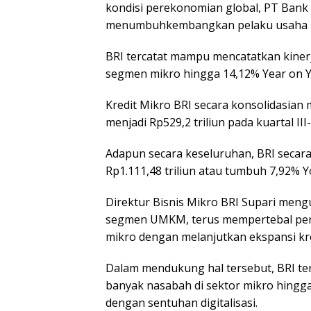
kondisi perekonomian global, PT Bank 
menumbuhkembangkan pelaku usaha 
BRI tercatat mampu mencatatkan kinerj
segmen mikro hingga 14,12% Year on Yea
Kredit Mikro BRI secara konsolidasian m
menjadi Rp529,2 triliun pada kuartal III
Adapun secara keseluruhan, BRI secara
Rp1.111,48 triliun atau tumbuh 7,92% Y
Direktur Bisnis Mikro BRI Supari men
segmen UMKM, terus mempertebal per
mikro dengan melanjutkan ekspansi kre
Launc
Antolog
Dalam mendukung hal tersebut, BRI te
Padan
999 Ka
banyak nasabah di sektor mikro hingga
Sulaim
dengan sentuhan digitalisasi.
Memun