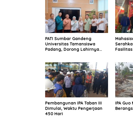
PATI Sumbar Gandeng
Mahasis
Universitas Tamansiswa
Serahka
Padang, Dorong Lahirnya
Fasilita
Advokat Berintegritas dan
kepada N
Berkarakter
Selatan
Pembangunan IPA Taban III
IPA Guo 
Dimulai, Waktu Pengerjaan
Berangs
450 Hari