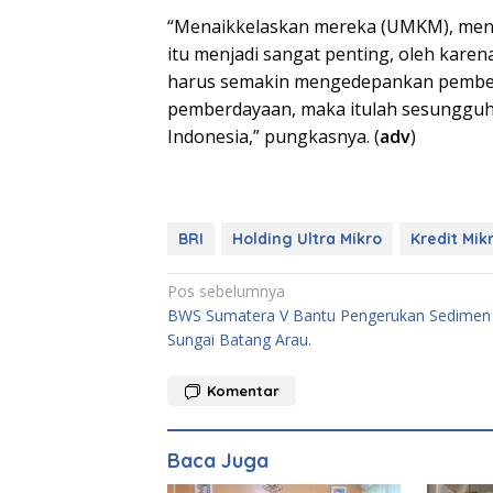
“Menaikkelaskan mereka (UMKM), me
itu menjadi sangat penting, oleh karena
harus semakin mengedepankan pember
pemberdayaan, maka itulah sesungguhny
Indonesia,” pungkasnya. (
adv
)
BRI
Holding Ultra Mikro
Kredit Mik
Navigasi
Pos sebelumnya
BWS Sumatera V Bantu Pengerukan Sedimen
pos
Sungai Batang Arau.
Komentar
Baca Juga