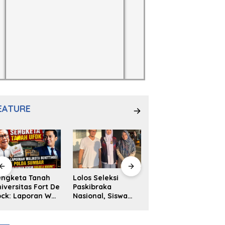
EATURE
engketa Tanah
Lolos Seleksi
NS. Sri
iversitas Fort De
Paskibraka
Wahyuni,S.Kep,
ck: Laporan Wali
Nasional, Siswa
Anak Penambal
ta Bukittinggi
SMAN 2
Ban yang Menjadi
 Polda dan
Padangpanjang
Inspirasi Generasi
arapan Akan
Ulya Kireina
Muda