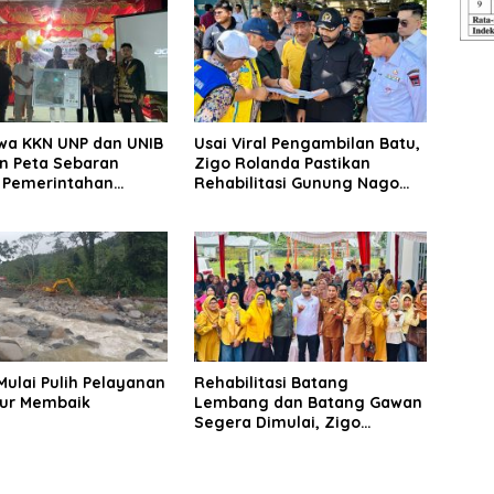
wa KKN UNP dan UNIB
Usai Viral Pengambilan Batu,
n Peta Sebaran
Zigo Rolanda Pastikan
s Pemerintahan
Rehabilitasi Gunung Nago
agari Pasir Talang
Tetap Berlanjut
Mulai Pulih Pelayanan
Rehabilitasi Batang
ur Membaik
Lembang dan Batang Gawan
Segera Dimulai, Zigo
Rolanda Pastikan Proyek
Berjalan