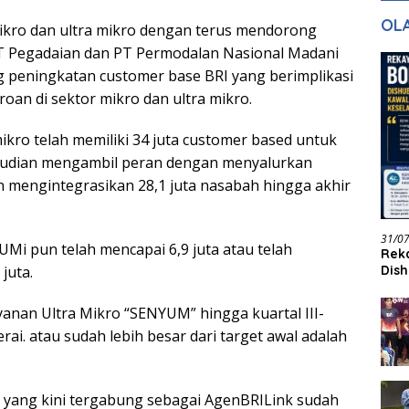
gan Masa
dan Pelayanan
Ke
OL
mikro dan ultra mikro dengan terus mendorong
ntuk Masa
n
PT Pegadaian dan PT Permodalan Nasional Madani
g peningkatan customer base BRI yang berimplikasi
roan di sektor mikro dan ultra mikro.
mikro telah memiliki 34 juta customer based untuk
emudian mengambil peran dengan menyalurkan
n mengintegrasikan 28,1 juta nasabah hingga akhir
31/0
UMi pun telah mencapai 6,9 juta atau telah
Reka
juta.
Dish
Jadi
ayanan Ultra Mikro “SENYUM” hingga kuartal III-
erai. atau sudah lebih besar dari target awal adalah
 yang kini tergabung sebagai AgenBRILink sudah