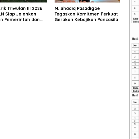
trik Triwulan III 2026
M. Shadiq Pasadigoe
LN Siap Jalankan
Tegaskan Komitmen Perkuat
an Pemerintah dan
Gerakan Kebajikan Pancasila
alitas Layanan ke
kat