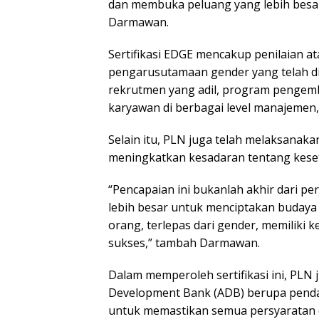
dan membuka peluang yang lebih besar
Kenan
Darmawan.
Lalu u
Depa
Sertifikasi EDGE mencakup penilaian a
pengarusutamaan gender yang telah di
rekrutmen yang adil, program pengemba
karyawan di berbagai level manajemen, 
Selain itu, PLN juga telah melaksanakan
meningkatkan kesadaran tentang keset
“Pencapaian ini bukanlah akhir dari per
lebih besar untuk menciptakan budaya p
orang, terlepas dari gender, memilik
sukses,” tambah Darmawan.
Dalam memperoleh sertifikasi ini, PL
Development Bank (ADB) berupa pendamp
untuk memastikan semua persyaratan d