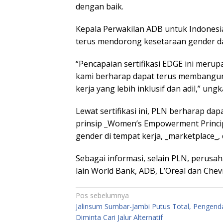
dengan baik.
Kepala Perwakilan ADB untuk Indonesi
terus mendorong kesetaraan gender dan
“Pencapaian sertifikasi EDGE ini meru
kami berharap dapat terus membangun
kerja yang lebih inklusif dan adil,” ungk
Lewat sertifikasi ini, PLN berharap d
prinsip _Women’s Empowerment Princip
gender di tempat kerja, _marketplace_,
Sebagai informasi, selain PLN, perusah
lain World Bank, ADB, L’Oreal dan Chevr
Navigasi
Pos sebelumnya
Jalinsum Sumbar-Jambi Putus Total, Pengend
pos
Diminta Cari Jalur Alternatif