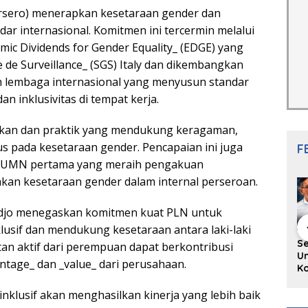
rsero) menerapkan kesetaraan gender dan
ndar internasional. Komitmen ini tercermin melalui
omic Dividends for Gender Equality_ (EDGE) yang
e de Surveillance_ (SGS) Italy dan dikembangkan
ah lembaga internasional yang menyusun standar
 inklusivitas di tempat kerja.
jakan dan praktik yang mendukung keragaman,
us pada kesetaraan gender. Pencapaian ini juga
F
BUMN pertama yang meraih pengakuan
kan kesetaraan gender dalam internal perseroan.
djo menegaskan komitmen kuat PLN untuk
lusif dan mendukung kesetaraan antara laki-laki
hing Buku
Diskusi Komunitas
Redupnya Tren
S
an aktif dari perempuan dapat berkontribusi
i Puisi
Penulis Minang:
Batu Akik di Kota
Un
tage_ dan _value_ dari perusahaan.
gpanjang
Rumus Sederhana
Padang, Pedagang
Ko
rya
Menulis Bahasa
dan Pengrajin
Ko
an Juned:
Minang
Tetap Bertahan
ke
nklusif akan menghasilkan kinerja yang lebih baik
gut
dengan Kualitas
H