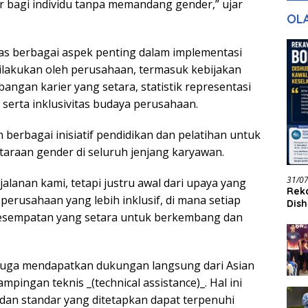
 bagi individu tanpa memandang gender,” ujar
gan Masa
dan Pelayanan
Ke
OL
ntuk Masa
n
tas berbagai aspek penting dalam implementasi
lakukan oleh perusahaan, termasuk kebijakan
ngan karier yang setara, statistik representasi
serta inklusivitas budaya perusahaan.
 berbagai inisiatif pendidikan dan pelatihan untuk
araan gender di seluruh jenjang karyawan.
31/0
jalanan kami, tetapi justru awal dari upaya yang
Reka
erusahaan yang lebih inklusif, di mana setiap
Dish
i kesempatan yang setara untuk berkembang dan
Jadi
N juga mendapatkan dukungan langsung dari Asian
ingan teknis _(technical assistance)_. Hal ini
an standar yang ditetapkan dapat terpenuhi