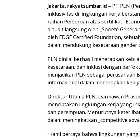
Jakarta, rakyatsumbar.id
– PT PLN (Pe
inklusivitas di lingkungan kerja bersta
raihan Perseroan atas sertifikat _Econ
diaudit langsung oleh _Société Général
oleh EDGE Certified Foundation, sebu
dalam mendukung kesetaraan gender dan
PLN dinilai berhasil menerapkan kebi
kesetaraan, dan inklusi dengan berfok
menjadikan PLN sebagai perusahaan 
internasional dalam menerapkan kebija
Direktur Utama PLN, Darmawan Praso
menciptakan lingkungan kerja yang ink
Launc
dan perempuan. Menurutnya keterlibat
Antolog
dalam meningkatkan _competitive advan
Padan
999 Ka
Sulaim
“Kami percaya bahwa lingkungan yang i
Memun