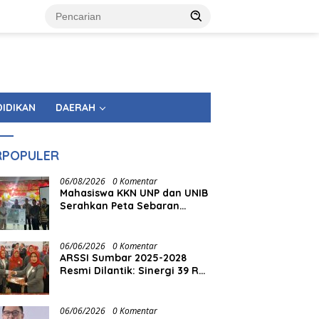
DIDIKAN
DAERAH
RPOPULER
06/08/2026
0 Komentar
Mahasiswa KKN UNP dan UNIB
Serahkan Peta Sebaran
Fasilitas Pemerintahan
kepada Nagari Pasir Talang
Selatan
06/06/2026
0 Komentar
ARSSI Sumbar 2025-2028
Resmi Dilantik: Sinergi 39 RS
Swasta Siap Hadirkan
Layanan Kesehatan
Paripurna bagi Masyarakat
06/06/2026
0 Komentar