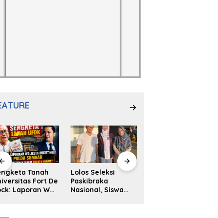
EATURE
engketa Tanah
Lolos Seleksi
NS. Sri
iversitas Fort De
Paskibraka
Wahyuni,S.Kep,
ck: Laporan Wali
Nasional, Siswa
Anak Penambal
ta Bukittinggi
SMAN 2
Ban yang Menjadi
 Polda dan
Padangpanjang
Inspirasi Generasi
arapan Akan
Ulya Kireina
Muda