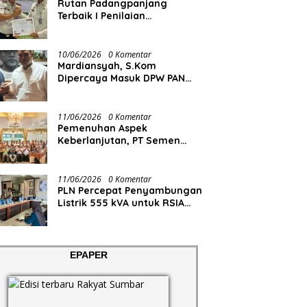
Rutan Padangpanjang
Terbaik I Penilaian
Maladministrasi Pelayanan
Publik
10/06/2026
0 Komentar
Mardiansyah, S.Kom
Dipercaya Masuk DPW PAN
Sumbar
11/06/2026
0 Komentar
Pemenuhan Aspek
Keberlanjutan, PT Semen
Padang Gelar Bimtek
Kuantifikasi dan Pelaporan
Emisi GRK
11/06/2026
0 Komentar
PLN Percepat Penyambungan
Listrik 555 kVA untuk RSIA
Permata Bunda, Dukung
Penguatan Layanan
Kesehatan di Kota Solok
EPAPER