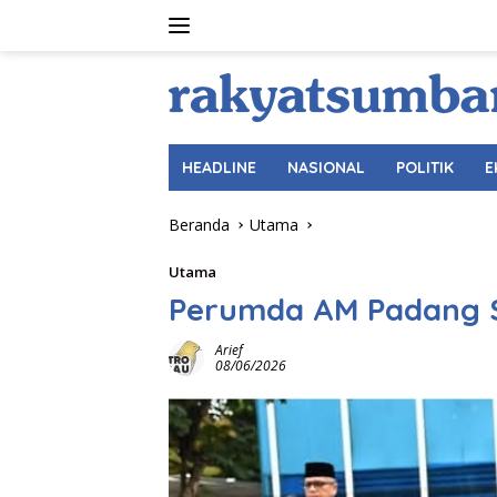
Langsung
ke
konten
HEADLINE
NASIONAL
POLITIK
E
Beranda
Utama
Utama
Perumda AM Padang S
Arief
08/06/2026