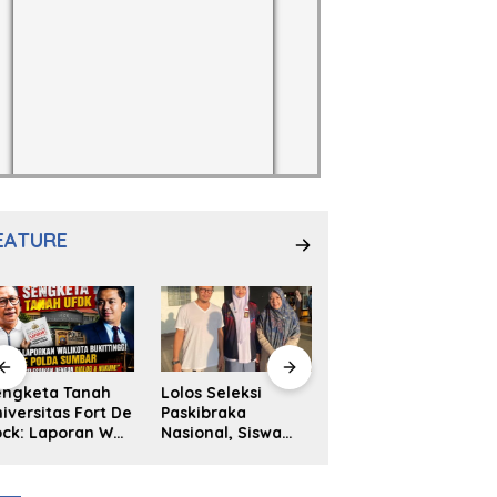
EATURE
engketa Tanah
Lolos Seleksi
NS. Sri
iversitas Fort De
Paskibraka
Wahyuni,S.Kep,
ck: Laporan Wali
Nasional, Siswa
Anak Penambal
ta Bukittinggi
SMAN 2
Ban yang Menjadi
 Polda dan
Padangpanjang
Inspirasi Generasi
arapan Akan
Ulya Kireina
Muda