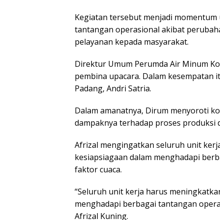
Kegiatan tersebut menjadi momentum
tantangan operasional akibat perubah
pelayanan kepada masyarakat.
Direktur Umum Perumda Air Minum Kota
pembina upacara. Dalam kesempatan it
Padang, Andri Satria.
Dalam amanatnya, Dirum menyoroti kond
dampaknya terhadap proses produksi da
Afrizal mengingatkan seluruh unit ke
kesiapsiagaan dalam menghadapi berba
faktor cuaca.
Launc
Antolog
“Seluruh unit kerja harus meningkatk
Padan
999 Ka
menghadapi berbagai tantangan operas
Sulaim
Afrizal Kuning.
Memun