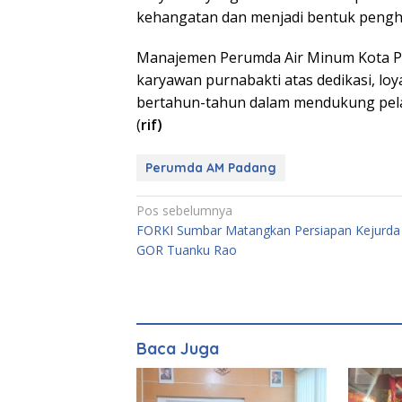
kehangatan dan menjadi bentuk pengh
Manajemen Perumda Air Minum Kota P
karyawan purnabakti atas dedikasi, loya
bertahun-tahun dalam mendukung pelay
(
rif)
Perumda AM Padang
Navigasi
Pos sebelumnya
FORKI Sumbar Matangkan Persiapan Kejurda 
pos
GOR Tuanku Rao
Baca Juga