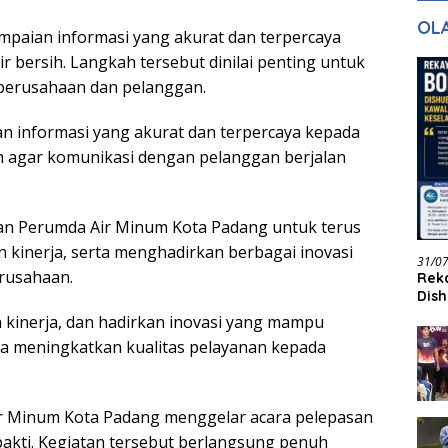
gan Masa
dan Pelayanan
Ke
OL
ntuk Masa
paian informasi yang akurat dan terpercaya
n
r bersih. Langkah tersebut dinilai penting untuk
 perusahaan dan pelanggan.
 informasi yang akurat dan terpercaya kepada
ih agar komunikasi dengan pelanggan berjalan
insan Perumda Air Minum Kota Padang untuk terus
 kinerja, serta menghadirkan berbagai inovasi
31/0
rusahaan.
Reka
Dish
Jadi
n kinerja, dan hadirkan inovasi yang mampu
 meningkatkan kualitas pelayanan kepada
ir Minum Kota Padang menggelar acara pelepasan
kti. Kegiatan tersebut berlangsung penuh