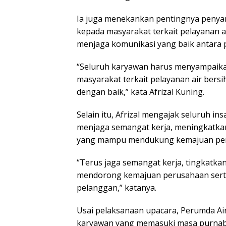
Kenan
Lalu u
Ia juga menekankan pentingnya penyam
Depa
kepada masyarakat terkait pelayanan ai
menjaga komunikasi yang baik antara
“Seluruh karyawan harus menyampaikan
masyarakat terkait pelayanan air bers
dengan baik,” kata Afrizal Kuning.
Selain itu, Afrizal mengajak seluruh 
menjaga semangat kerja, meningkatkan
yang mampu mendukung kemajuan pe
“Terus jaga semangat kerja, tingkatka
mendorong kemajuan perusahaan serta
pelanggan,” katanya.
Usai pelaksanaan upacara, Perumda A
karyawan yang memasuki masa purnaba