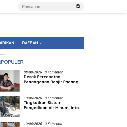
DIDIKAN
DAERAH
RPOPULER
08/08/2026
0 Komentar
Desak Percepatan
Penanganan Banjir Padang,
Muharlion: Master Plan
Jangan Berhenti di Atas
Kertas
10/06/2026
0 Komentar
Tingkatkan Sistem
Penyediaan Air Minum, Intake
Palukahan Dikuras
10/06/2026
0 Komentar