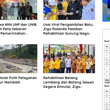
wa KKN UNP dan UNIB
Usai Viral Pengambilan Batu,
n Peta Sebaran
Zigo Rolanda Pastikan
s Pemerintahan
Rehabilitasi Gunung Nago
agari Pasir Talang
Tetap Berlanjut
Mulai Pulih Pelayanan
Rehabilitasi Batang
ur Membaik
Lembang dan Batang Gawan
Segera Dimulai, Zigo
Rolanda Pastikan Proyek
Berjalan