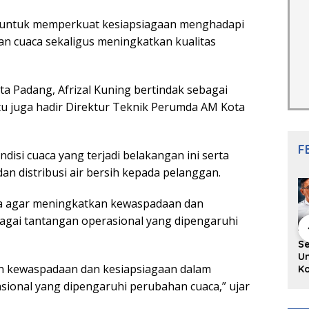
 untuk memperkuat kesiapsiagaan menghadapi
an cuaca sekaligus meningkatkan kualitas
 Padang, Afrizal Kuning bertindak sebagai
u juga hadir Direktur Teknik Perumda AM Kota
F
isi cuaca yang terjadi belakangan ini serta
n distribusi air bersih kepada pelanggan.
rja agar meningkatkan kewaspadaan dan
gai tantangan operasional yang dipengaruhi
hing Buku
Diskusi Komunitas
Redupnya Tren
S
i Puisi
Penulis Minang:
Batu Akik di Kota
Un
an kewaspadaan dan kesiapsiagaan dalam
gpanjang
Rumus Sederhana
Padang, Pedagang
Ko
rya
Menulis Bahasa
dan Pengrajin
Ko
ional yang dipengaruhi perubahan cuaca,” ujar
an Juned:
Minang
Tetap Bertahan
ke
gut
dengan Kualitas
H