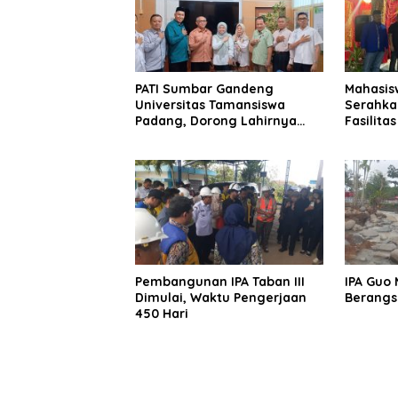
PATI Sumbar Gandeng
Mahasis
Universitas Tamansiswa
Serahka
Padang, Dorong Lahirnya
Fasilita
Advokat Berintegritas dan
kepada N
Berkarakter
Selatan
Pembangunan IPA Taban III
IPA Guo 
Dimulai, Waktu Pengerjaan
Berangs
450 Hari