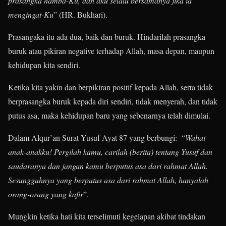
prasangka hamba-Ku, dan aku
selalu
bersamanya
jika
ia
mengingat-Ku
” (HR. Bukhari).
Prasangaka itu ada dua, baik dan buruk. Hindarilah prasangka
buruk atau pikiran negative terhadap Allah, masa depan, maupun
kehidupan kita sendiri.
Ketika kita yakin dan berpikiran positif kepada Allah, serta tidak
berprasangka buruk kepada diri sendiri, tidak menyerah, dan tidak
putus asa, maka kehidupan baru yang sebenarnya telah dimulai.
Dalam Alqur’an Surat Yusuf Ayat 87 yang berbungi: “
Wahai
anak-anakku! Pergilah
kamu, carilah (berita) tentang Yusuf dan
saudaranya dan jangan
kamu
berputus
asa
dari
rahmat Allah.
Sesungguhnya yang berputus
asa
dari
rahmat Allah, hanyalah
orang-orang yang kafir
”.
Mungkin ketika hati kita terselimuti kegelapan akibat tindakan